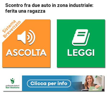
Scontro fra due auto in zona industriale:
ferita una ragazza
Home
Vicenza
Cronaca
In Evidenza
Vicenza
Scontro fra due auto in zona
industriale: ferita una ragazza
Da
Redazione
10 Marzo 2021
(aggiornato il
10 Marzo 2021 19:02
)
ASCOLTA L'AUDIO
Lettore
00:00
00:00