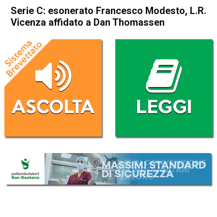
Serie C: esonerato Francesco Modesto, L.R.
Vicenza affidato a Dan Thomassen
Home
Vicenza
In Evidenza
Sport locale
Vicenza
Serie C: esonerato Francesco
Modesto, L.R. Vicenza
affidato a Dan Thomassen
Da
Enrico Pigato
16 Marzo 2023
(aggiornato il
16 Marzo 2023 19:17
)
ASCOLTA L'AUDIO