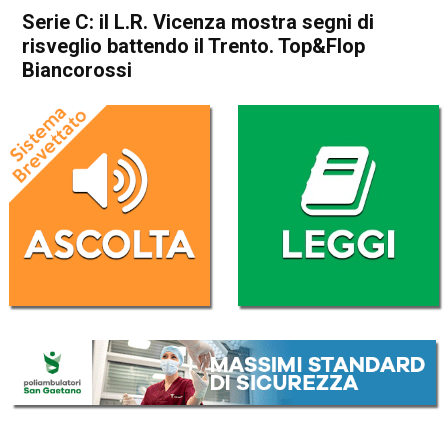
Serie C: il L.R. Vicenza mostra segni di
risveglio battendo il Trento. Top&Flop
Biancorossi
Home
Vicenza
In Evidenza
Sport locale
Vicenza
Serie C: il L.R. Vicenza
mostra segni di risveglio
battendo il Trento. Top&Flop
Biancorossi
Da
Enrico Pigato
3 Aprile 2023
(aggiornato il
3 Aprile 2023 12:43
)