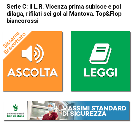
Serie C: il L.R. Vicenza prima subisce e poi
dilaga, rifilati sei gol al Mantova. Top&Flop
biancorossi
Home
Vicenza
In Evidenza
Sport locale
Vicenza
Serie C: il L.R. Vicenza prima
subisce e poi dilaga, rifilati sei
gol al Mantova. Top&Flop
biancorossi
Da
Enrico Pigato
19 Febbraio 2023
(aggiornato il
19 Febbraio 2023 22:12
)