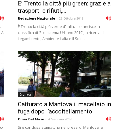
E’ Trento la città più green: grazie a
trasporti e rifiuti,...
Redazione Nazionale
-
28 Ottobre 2019
ra
È Trento la città più verde d’Italia. Lo sancisce la
 A
classifica di ‘Ecosistema Urbano 2019’, la ricerca di
Legambiente, Ambiente Italia e Il Sole...
Cronaca
Catturato a Mantova il macellaio in
fuga dopo l’accoltellamento
Omar Dal Maso
-
4 Gennaio 2018
go
Si è conclusa stamattina nei pressi di Mantova la