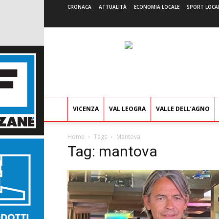
CRONACA
ATTUALITÀ
ECONOMIA LOCALE
SPORT LOCA
VICENZA
VAL LEOGRA
VALLE DELL’AGNO
Home
Tags
Mantova
Tag: mantova