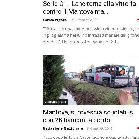
Serie C: il Lane torna alla vittoria
contro il Mantova ma...
Enrico Pigato
-
21 Ottobre 2022
E' finita con una importantissima vittoria l'ultima ga
in programma nel turno infrasettimanale del girone
di serie C. I biancorossi piegano per 2-1...
Cronaca Italia
Mantova, si rovescia scuolabus
con 28 bambini a bordo
Redazione Nazionale
-
8 Gennaio 2018
Poco dopo le 13 tra Castellucchio e Ospitaletto, lun