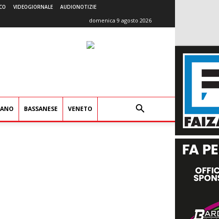
CO
VIDEOGIORNALE
AUDIONOTIZIE
domenica 9 agosto 2026
IANO
BASSANESE
VENETO