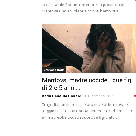
la ex statale Padana inferiore, in provincia di
Mantova uno scuolabus con 28 bambini a...
Cronaca Italia
Mantova, madre uccide i due figli
di 2 e 5 anni...
Redazione Nazionale
-
8 Dicembre 2017
Tragedia familiare tra le province di Mantova e
Reggio Emilia. Una donna Antonella Barbieri di 39
anni avrebbe ucciso i suoi due figlioletti di...