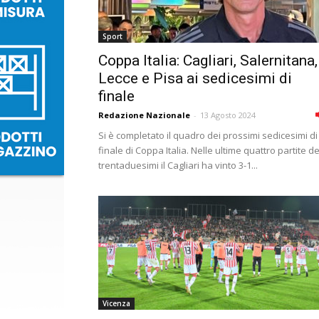
Sport
Coppa Italia: Cagliari, Salernitana,
Lecce e Pisa ai sedicesimi di
finale
Redazione Nazionale
-
13 Agosto 2024
Si è completato il quadro dei prossimi sedicesimi di
finale di Coppa Italia. Nelle ultime quattro partite de
trentaduesimi il Cagliari ha vinto 3-1...
Vicenza