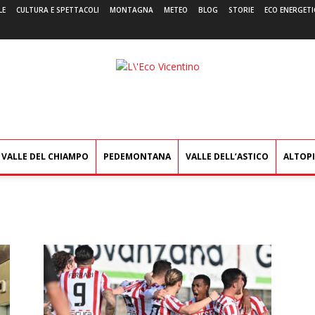
LE
CULTURA E SPETTACOLI
MONTAGNA
METEO
BLOG
STORIE
ECO ENERGETI
L'Eco
Vicentino
VALLE DEL CHIAMPO
PEDEMONTANA
VALLE DELL’ASTICO
ALTOP