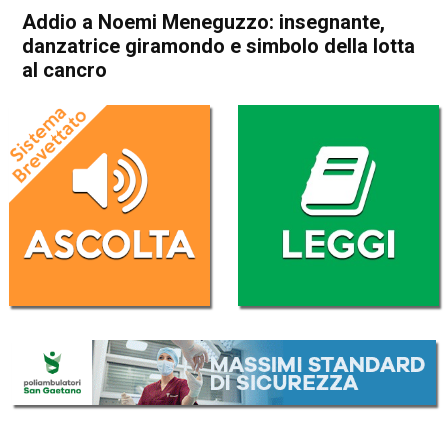
Addio a Noemi Meneguzzo: insegnante,
danzatrice giramondo e simbolo della lotta
al cancro
Home
Vicenza
Cronaca
In Evidenza
Vicenza
Sovizzo
Addio a Noemi Meneguzzo:
insegnante, danzatrice
giramondo e simbolo della
lotta al cancro
Da
Omar Dal Maso
26 Aprile 2022
(aggiornato il
26 Aprile 2022 18:43
)