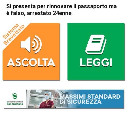
Si presenta per rinnovare il passaporto ma
è falso, arrestato 24enne
Home
Vicenza
Cronaca
In Evidenza
Thiene
Vicenza
Si presenta per rinnovare il
passaporto ma è falso,
arrestato 24enne
Da
Enrico Pigato
25 Ottobre 2022
(aggiornato il
25 Ottobre 2022 19:18
)
ASCOLTA L'AUDIO