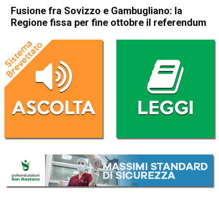
Fusione fra Sovizzo e Gambugliano: la
Regione fissa per fine ottobre il referendum
Home
Vicenza
Sovizzo
Attualità
Vicenza
Gambugliano
In Evidenza
Sovizzo
Fusione fra Sovizzo e
Gambugliano: la Regione
fissa per fine ottobre il
referendum
Da
Redazione
7 Giugno 2023
(aggiornato il
7 Giugno 2023 19:24
)