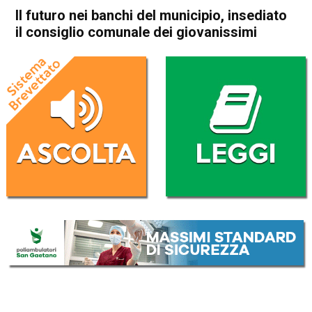
Il futuro nei banchi del municipio, insediato
il consiglio comunale dei giovanissimi
Home
Vicenza
Sovizzo
Attualità
In Evidenza
Vicenza
Sovizzo
Il futuro nei banchi del
municipio, insediato il
consiglio comunale dei
giovanissimi
Da
Redazione
3 Febbraio 2026
(aggiornato il
3 Febbraio 2026 19:49
)