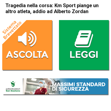
Tragedia nella corsa: Km Sport piange un
altro atleta, addio ad Alberto Zordan
Home
Vicenza
Sovizzo
Cronaca
In Evidenza
Vicenza
Sovizzo
Tragedia nella corsa: Km
Sport piange un altro atleta,
addio ad Alberto Zordan
Da
Marco Zorzi
4 Novembre 2025
(aggiornato il
6 Novembre 2025 13:25
)
ASCOLTA L'AUDIO