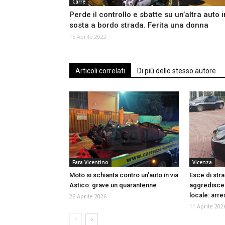
Carrè
Perde il controllo e sbatte su un’altra auto i
sosta a bordo strada. Ferita una donna
15 Aprile 2022
Articoli correlati
Di più dello stesso autore
Fara Vicentino
Vicenza
Moto si schianta contro un’auto in via
Esce di stra
Astico: grave un quarantenne
aggredisce g
locale: arr
26 Aprile 2026
11 Aprile 202