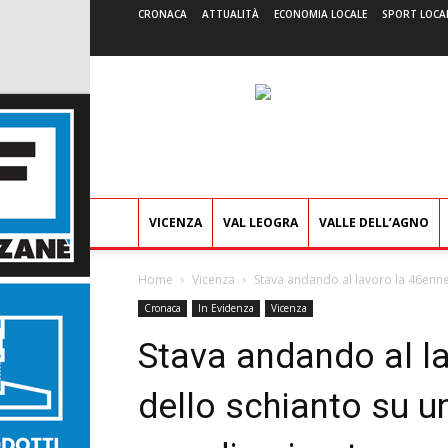
CRONACA
ATTUALITÀ
ECONOMIA LOCALE
SPORT LOCA
VICENZA
VAL LEOGRA
VALLE DELL’AGNO
Home
Vicenza
Stava andando al lavoro la 46enne 
Cronaca
In Evidenza
Vicenza
Stava andando al la
dello schianto su u