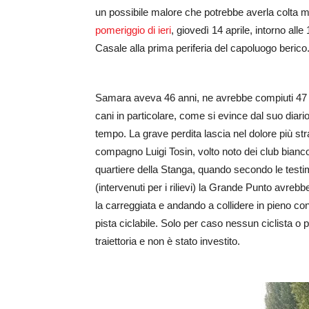
un possibile malore che potrebbe averla colta me
pomeriggio di ieri
, giovedì 14 aprile, intorno alle
Casale alla prima periferia del capoluogo berico
Samara aveva 46 anni, ne avrebbe compiuti 47 t
cani in particolare, come si evince dal suo diar
tempo. La grave perdita lascia nel dolore più st
compagno Luigi Tosin, volto noto dei club biancoro
quartiere della Stanga, quando secondo le testim
(intervenuti per i rilievi) la Grande Punto avrebbe
la carreggiata e andando a collidere in pieno cont
pista ciclabile. Solo per caso nessun ciclista o
traiettoria e non è stato investito.