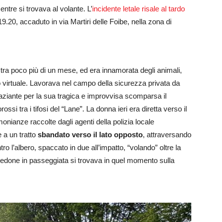
ntre si trovava al volante. L’
incidente letale risale al tardo
 19.20, accaduto in via Martiri delle Foibe, nella zona di
.
ra poco più di un mese, ed era innamorata degli animali,
io virtuale. Lavorava nel campo della sicurezza privata da
raziante per la sua tragica e improvvisa scomparsa il
ssi tra i tifosi del “Lane”. La donna ieri era diretta verso il
onianze raccolte dagli agenti della polizia locale
 a un tratto
sbandato verso il lato opposto
, attraversando
ro l’albero, spaccato in due all’impatto, “volando” oltre la
 pedone in passeggiata si trovava in quel momento sulla