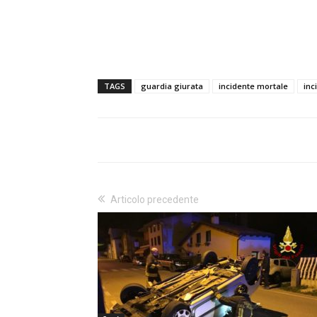
TAGS
guardia giurata
incidente mortale
inc
Articolo precedente