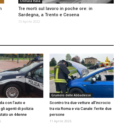
Cronaca Italia
n
Tre morti sul lavoro in poche ore: in
Sardegna, a Trento e Cesena
15 Aprile 2022
Grumolo delle Abbadesse
da con l’auto e
Scontro tra due vetture all’incrocio
li agenti di polizia
tra via Roma e via Canale: ferite due
estato un 44enne
persone
6
11 Aprile 2026