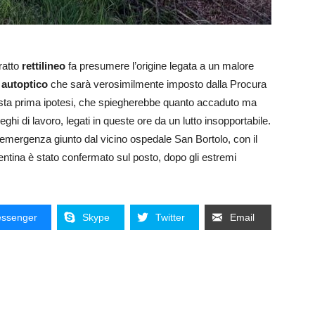
tratto
rettilineo
fa presumere l’origine legata a un malore
autoptico
che sarà verosimilmente imposto dalla Procura
uesta prima ipotesi, che spiegherebbe quanto accaduto ma
leghi di lavoro, legati in queste ore da un lutto insopportabile.
i emergenza giunto dal vicino ospedale San Bortolo, con il
icentina è stato confermato sul posto, dopo gli estremi
ssenger
Skype
Twitter
Email