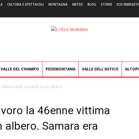
LE
CULTURA E SPETTACOLI
MONTAGNA
METEO
BLOG
STORIE
ECO ENERGETI
L'Eco
Vicentino
VALLE DEL CHIAMPO
PEDEMONTANA
VALLE DELL’ASTICO
ALTOP
vittima dello schianto su un albero....
voro la 46enne vittima
n albero. Samara era