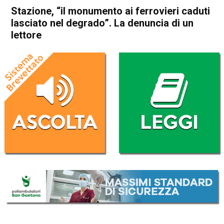
Stazione, “il monumento ai ferrovieri caduti
lasciato nel degrado”. La denuncia di un
lettore
Home
Vicenza
Attualità
In Evidenza
Vicenza
Stazione, “il monumento ai
ferrovieri caduti lasciato nel
degrado”. La denuncia di un
lettore
Da
Redazione
22 Gennaio 2024
(aggiornato il
22 Gennaio 2024 18:25
)