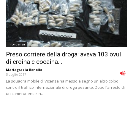
In Evidenza
Preso corriere della droga: aveva 103 ovuli
di eroina e cocaina...
Mariagrazia Bonollo
-
5 Luglio 2017
La squadra mobile di Vicenza ha messo a segno un altro colpo
contro il traffico internazionale di droga pesante. Dopo l'arresto di
un camerunense in...