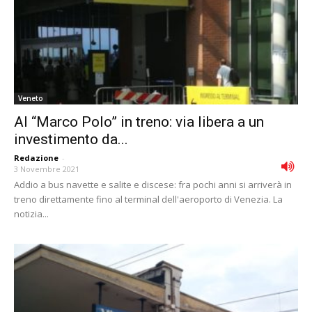
Veneto
Al “Marco Polo” in treno: via libera a un
investimento da...
Redazione
-
3 Novembre 2021
Addio a bus navette e salite e discese: fra pochi anni si arriverà in
treno direttamente fino al terminal dell'aeroporto di Venezia. La
notizia...