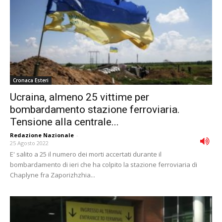
Cronaca Esteri
Ucraina, almeno 25 vittime per
bombardamento stazione ferroviaria.
Tensione alla centrale...
Redazione Nazionale
-
25 Agosto 2022
E' salito a 25 il numero dei morti accertati durante il
bombardamento di ieri che ha colpito la stazione ferroviaria di
Chaplyne fra Zaporizhzhia...