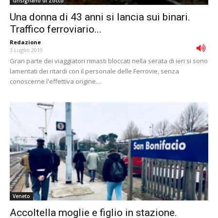
Grisignano di Zocco
Una donna di 43 anni si lancia sui binari.
Traffico ferroviario...
Redazione
-
3 Luglio 2019
Gran parte dei viaggiatori rimasti bloccati nella serata di ieri si sono
lamentati dei ritardi con il personale delle Ferrovie, senza
conoscerne l'effettiva origine....
Veneto
Accoltella moglie e figlio in stazione.