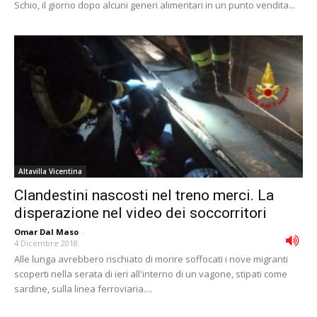
Schio, il giorno dopo alcuni generi alimentari in un punto vendita...
Altavilla Vicentina
Clandestini nascosti nel treno merci. La
disperazione nel video dei soccorritori
Omar Dal Maso
-
4 Dicembre 2018
Alle lunga avrebbero rischiato di morire soffocati i nove migranti
scoperti nella serata di ieri all'interno di un vagone, stipati come
sardine, sulla linea ferroviaria....