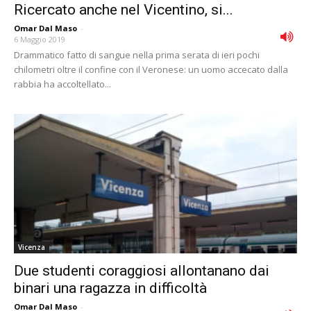
Ricercato anche nel Vicentino, si...
Omar Dal Maso
-
6 Maggio 2019
Drammatico fatto di sangue nella prima serata di ieri pochi
chilometri oltre il confine con il Veronese: un uomo accecato dalla
rabbia ha accoltellato...
Vicenza
Due studenti coraggiosi allontanano dai
binari una ragazza in difficoltà
Omar Dal Maso
-