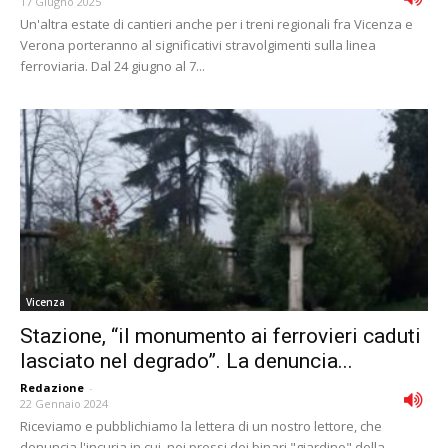
17 Giugno 2025
Un'altra estate di cantieri anche per i treni regionali fra Vicenza e
Verona porteranno al significativi stravolgimenti sulla linea
ferroviaria. Dal 24 giugno al 7...
Vicenza
Stazione, “il monumento ai ferrovieri caduti
lasciato nel degrado”. La denuncia...
Redazione
-
22 Gennaio 2024
Riceviamo e pubblichiamo la lettera di un nostro lettore, che
denuncia l'incuria in cui, nei pressi dei binari "giardino" della