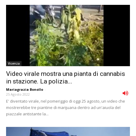
Vicenza
Video virale mostra una pianta di cannabis
in stazione. La polizia...
Mariagrazia Bonollo
-
25 Agosto 2022
E' diventato virale, nel pomeriggio di oggi 25 agosto, un video che
mostrerebbe tre piantine di marijuana dentro ad un'aiuola del
piazzale antistante la...