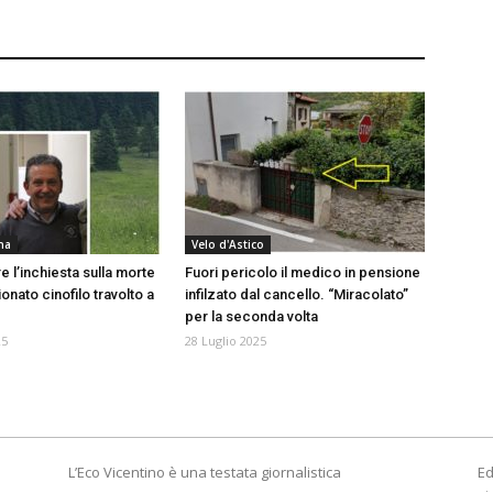
na
Velo d'Astico
 l’inchiesta sulla morte
Fuori pericolo il medico in pensione
onato cinofilo travolto a
infilzato dal cancello. “Miracolato”
per la seconda volta
25
28 Luglio 2025
L’Eco Vicentino è una testata giornalistica
Ed