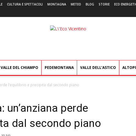
LE
CULTURA E SPETTACOLI
MONTAGNA
METEO
BLOG
STORIE
ECO ENERGETI
L'Eco
Vicentino
VALLE DEL CHIAMPO
PEDEMONTANA
VALLE DELL’ASTICO
ALTOP
rde l’equilibrio e precipita dal secondo piano
: un’anziana perde
pita dal secondo piano
9 10:34
)