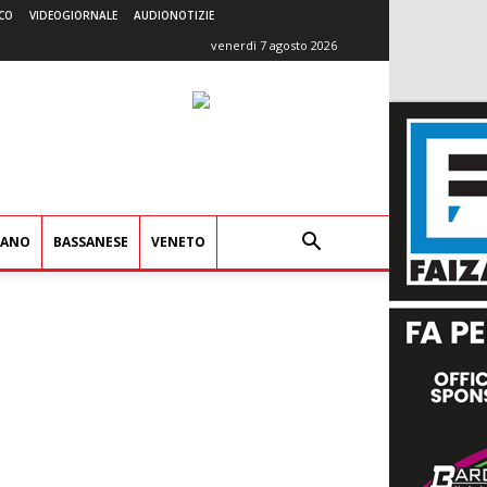
CO
VIDEOGIORNALE
AUDIONOTIZIE
venerdì 7 agosto 2026
IANO
BASSANESE
VENETO