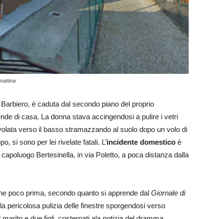
mattina
 Barbiero, è caduta dal secondo piano del proprio
de di casa. La donna stava accingendosi a pulire i vetri
ivolata verso il basso stramazzando al suolo dopo un volo di
o, si sono per lei rivelate fatali. L’
incidente domestico
è
 capoluogo Bertesinella, in via Poletto, a poca distanza dalla
sa che poco prima, secondo quanto si apprende dal
Giornale di
la pericolosa pulizia delle finestre sporgendosi verso
il marito e due figli, costernati ala notizia del dramma