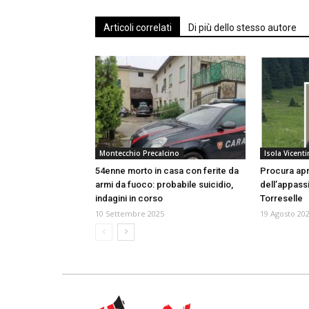
Articoli correlati
Di più dello stesso autore
Montecchio Precalcino
Isola Vicenti
54enne morto in casa con ferite da
Procura apre
armi da fuoco: probabile suicidio,
dell’appassi
indagini in corso
Torreselle
10 Settembre 2025
19 Agosto 20