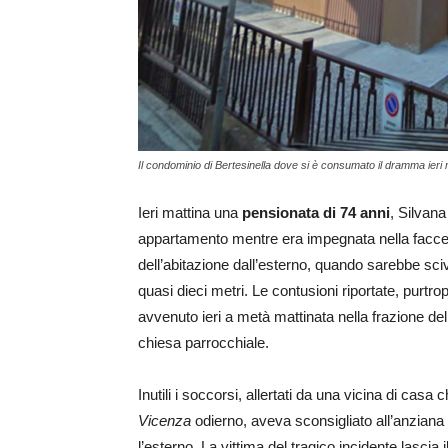
Il condominio di Bertesinella dove si è consumato il dramma ieri 
Ieri mattina una
pensionata di 74 anni
, Silvana
appartamento mentre era impegnata nella faccen
dell’abitazione dall’esterno, quando sarebbe sc
quasi dieci metri. Le contusioni riportate, purtropp
avvenuto ieri a metà mattinata nella frazione del
chiesa parrocchiale.
Inutili i soccorsi, allertati da una vicina di ca
Vicenza
odierno, aveva sconsigliato all’anziana 
l’esterno. La vittima del tragico incidente lascia 