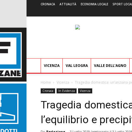
CRONACA
ATTUALITÀ
ECONOMIA LOCALE
SPORT LOCA
VICENZA
VAL LEOGRA
VALLE DELL’AGNO
Home
Vicenza
Tragedia domestica: un’anziana pe
Cronaca
In Evidenza
Vicenza
Tragedia domestica
l’equilibrio e preci
Da
Redazione
-
3 Luglio 2019
(aggiornato il
3 Luglio 201