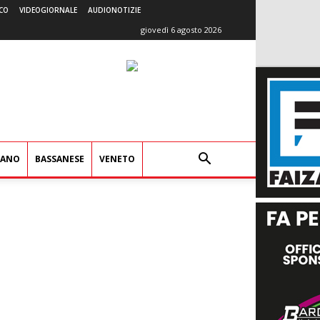
CO
VIDEOGIORNALE
AUDIONOTIZIE
giovedì 6 agosto 2026
IANO
BASSANESE
VENETO