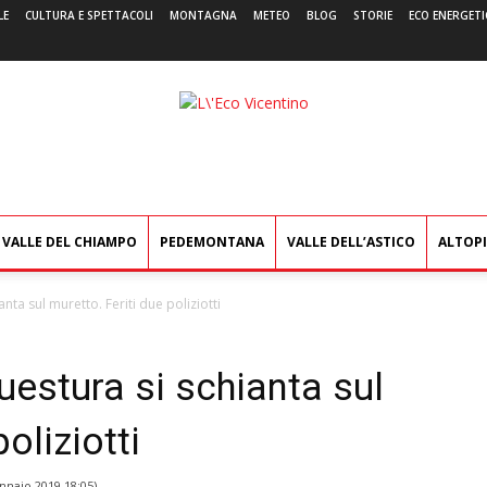
LE
CULTURA E SPETTACOLI
MONTAGNA
METEO
BLOG
STORIE
ECO ENERGETI
L'Eco
Vicentino
VALLE DEL CHIAMPO
PEDEMONTANA
VALLE DELL’ASTICO
ALTOP
nta sul muretto. Feriti due poliziotti
uestura si schianta sul
oliziotti
nnaio 2019 18:05
)