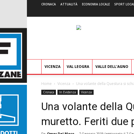
CRONACA
ATTUALITÀ
ECONOMIA LOCALE
SPORT LOCA
VICENZA
VAL LEOGRA
VALLE DELL’AGNO
Home
Vicenza
Una volante della Questura si schia
Cronaca
In Evidenza
Vicenza
Una volante della Q
muretto. Feriti due p
Da
Omar Dal Maso
-
7 Gennaio 2019
(aggiornato il
7 Ge