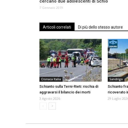
cercano due adolescenti di Schio
7 Gennaio 2019
Articoli correlati
Di più dello stesso autore
Cronaca Italia
Sandrigo
Schianto sulla Terni-Rieti: rischia di
Schianto fr
aggravarsi il bilancio dei morti
ricoverato i
3 Agosto 2026
29 Luglio 202