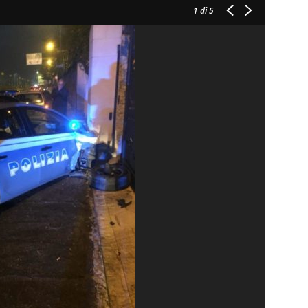
1
di 5