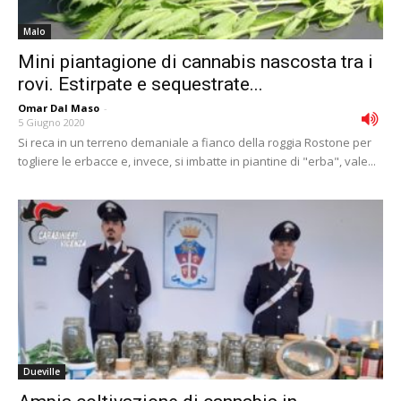
Malo
Mini piantagione di cannabis nascosta tra i
rovi. Estirpate e sequestrate...
Omar Dal Maso
-
5 Giugno 2020
Si reca in un terreno demaniale a fianco della roggia Rostone per
togliere le erbacce e, invece, si imbatte in piantine di "erba", vale...
Dueville