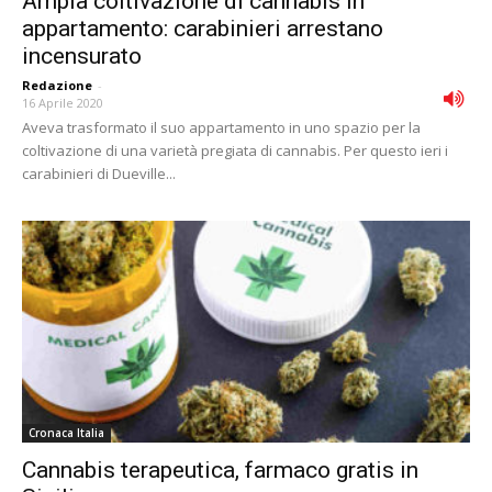
Ampia coltivazione di cannabis in
appartamento: carabinieri arrestano
incensurato
Redazione
-
16 Aprile 2020
Aveva trasformato il suo appartamento in uno spazio per la
coltivazione di una varietà pregiata di cannabis. Per questo ieri i
carabinieri di Dueville...
Cronaca Italia
Cannabis terapeutica, farmaco gratis in