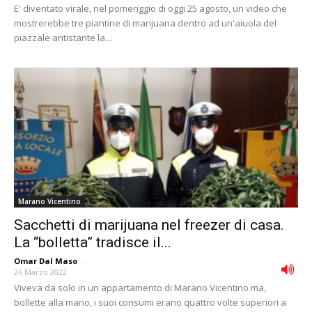
E' diventato virale, nel pomeriggio di oggi 25 agosto, un video che
mostrerebbe tre piantine di marijuana dentro ad un'aiuola del
piazzale antistante la...
Marano Vicentino
Sacchetti di marijuana nel freezer di casa.
La “bolletta” tradisce il...
Omar Dal Maso
-
26 Marzo 2022
Viveva da solo in un appartamento di Marano Vicentino ma,
bollette alla mano, i suoi consumi erano quattro volte superiori a