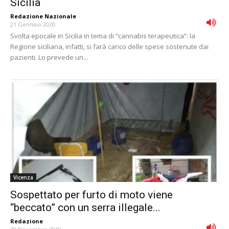
Sicilia
Redazione Nazionale
-
21 Gennaio 2020
Svolta epocale in Sicilia in tema di “cannabis terapeutica”: la
Regione siciliana, infatti, si farà carico delle spese sostenute dai
pazienti. Lo prevede un...
Vicenza
Sospettato per furto di moto viene
“beccato” con un serra illegale...
Redazione
-