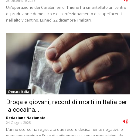
23 Dicembre 2025
Un’operazione dei Carabinieri di Thiene ha smantellato un centro
di produzione domestico e di confezionamento di stupefacenti
nell'alto vicentino. Lunedì 22 dicembre i militari...
Cronaca Italia
Droga e giovani, record di morti in Italia per
la cocaina....
Redazione Nazionale
-
24 Giugno 2025
L’anno scorso ha registrato due record decisamente negativi: le
morti per cocaina e l'uso di antidepressivi senza prescrizioni da