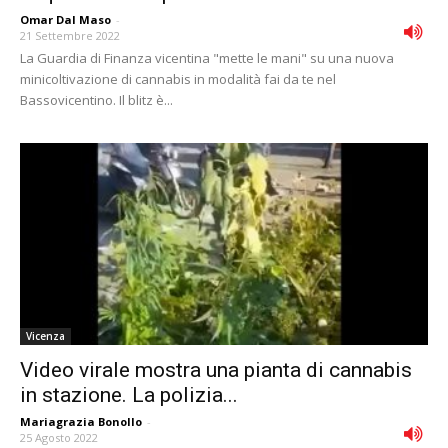
Omar Dal Maso
-
21 Settembre 2022
La Guardia di Finanza vicentina "mette le mani" su una nuova
minicoltivazione di cannabis in modalità fai da te nel
Bassovicentino. Il blitz è...
Vicenza
Video virale mostra una pianta di cannabis
in stazione. La polizia...
Mariagrazia Bonollo
-
25 Agosto 2022