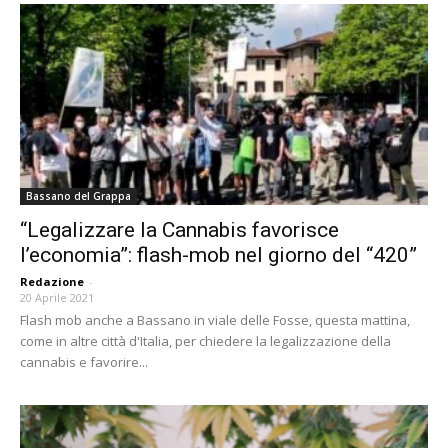
Bassano del Grappa
“Legalizzare la Cannabis favorisce
l’economia”: flash-mob nel giorno del “420”
Redazione
-
20 Aprile 2021
Flash mob anche a Bassano in viale delle Fosse, questa mattina,
come in altre città d'Italia, per chiedere la legalizzazione della
cannabis e favorire...