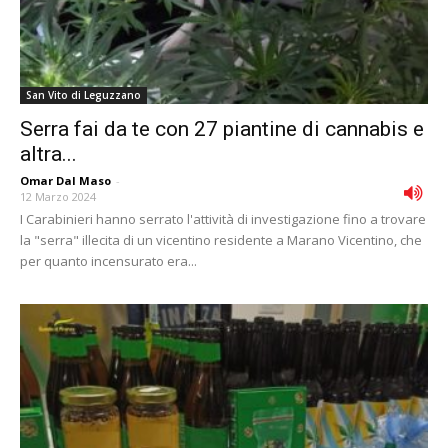
San Vito di Leguzzano
Serra fai da te con 27 piantine di cannabis e
altra...
Omar Dal Maso
-
12 Marzo 2024
I Carabinieri hanno serrato l'attività di investigazione fino a trovare
la "serra" illecita di un vicentino residente a Marano Vicentino, che
per quanto incensurato era...