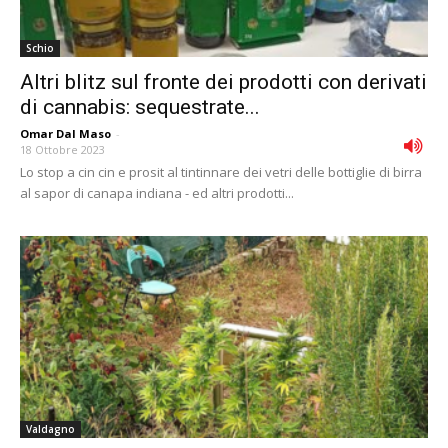
Schio
Altri blitz sul fronte dei prodotti con derivati
di cannabis: sequestrate...
Omar Dal Maso
-
18 Ottobre 2023
Lo stop a cin cin e prosit al tintinnare dei vetri delle bottiglie di birra
al sapor di canapa indiana - ed altri prodotti...
Valdagno