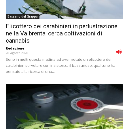
Bassano del Grappa
Elicottero dei carabinieri in perlustrazione
nella Valbrenta: cerca coltivazioni di
cannabis
Redazione
-
20 Agosto 2020
Sono in molti questa mattina ad aver notato un elicottero dei
carabinieri sorvolare con insistenza il bassanese: qualcuno ha
pensato alla ricerca di una...