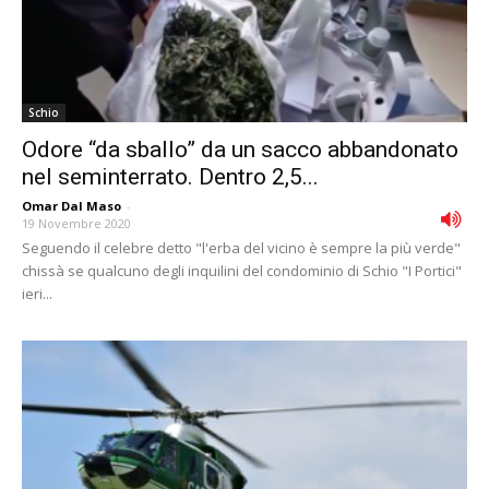
Schio
Odore “da sballo” da un sacco abbandonato
nel seminterrato. Dentro 2,5...
Omar Dal Maso
-
19 Novembre 2020
Seguendo il celebre detto "l'erba del vicino è sempre la più verde"
chissà se qualcuno degli inquilini del condominio di Schio "I Portici"
ieri...