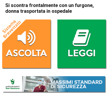
Si scontra frontalmente con un furgone,
donna trasportata in ospedale
Home
Arzignano
Brendola
Arzignano
Brendola
Cronaca
In Evidenza
Si scontra frontalmente con
un furgone, donna
trasportata in ospedale
Da
Enrico Pigato
28 Gennaio 2022
(aggiornato il
28 Gennaio 2022 17:40
)
ASCOLTA L'AUDIO