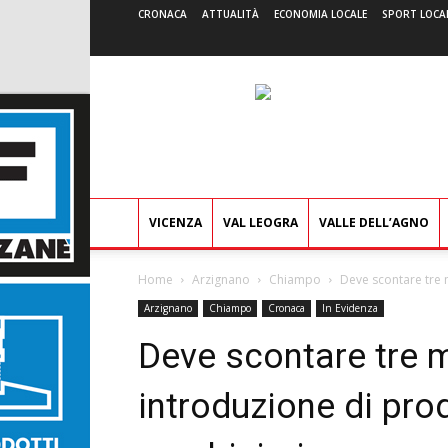
CRONACA
ATTUALITÀ
ECONOMIA LOCALE
SPORT LOCA
VICENZA
VAL LEOGRA
VALLE DELL’AGNO
Home
Arzignano
Chiampo
Deve scontare tre m
Arzignano
Chiampo
Cronaca
In Evidenza
Deve scontare tre m
introduzione di prod