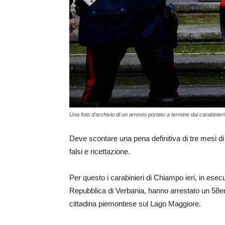
Una foto d'archivio di un arresto portato a termine dai carabinieri
Deve scontare una pena definitiva di tre mesi di 
falsi e ricettazione.
Per questo i carabinieri di Chiampo ieri, in esec
Repubblica di Verbania, hanno arrestato un 58
cittadina piemontese sul Lago Maggiore.