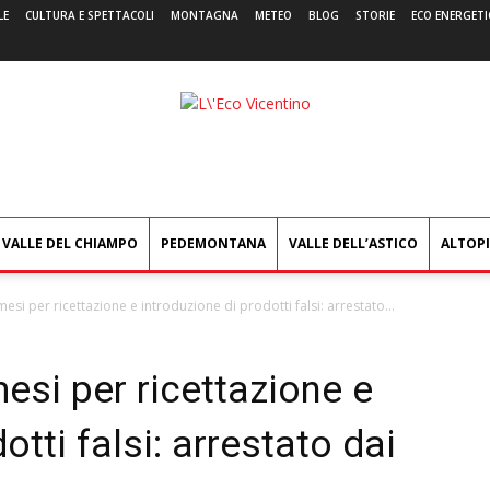
LE
CULTURA E SPETTACOLI
MONTAGNA
METEO
BLOG
STORIE
ECO ENERGETI
L'Eco
Vicentino
VALLE DEL CHIAMPO
PEDEMONTANA
VALLE DELL’ASTICO
ALTOP
esi per ricettazione e introduzione di prodotti falsi: arrestato...
esi per ricettazione e
otti falsi: arrestato dai