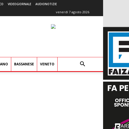
CO
VIDEOGIORNALE
AUDIONOTIZIE
venerdì 7 agosto 2026
IANO
BASSANESE
VENETO