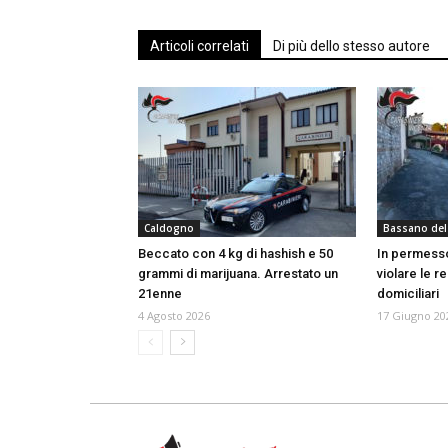
Articoli correlati
Di più dello stesso autore
Caldogno
Bassano del
Beccato con 4 kg di hashish e 50
In permess
grammi di marijuana. Arrestato un
violare le r
21enne
domiciliari
4 Agosto 2026
17 Giugno 20