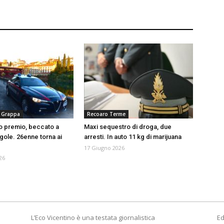
 Grappa
Recoaro Terme
o premio, beccato a
Maxi sequestro di droga, due
egole. 26enne torna ai
arresti. In auto 11 kg di marijuana
17 Giugno 2026
26
L’Eco Vicentino è una testata giornalistica
Ed