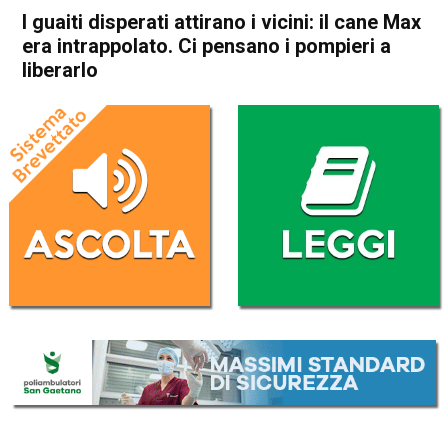
I guaiti disperati attirano i vicini: il cane Max
era intrappolato. Ci pensano i pompieri a
liberarlo
Home
Arzignano
Arzignano
Cronaca
In Evidenza
I guaiti disperati attirano i
vicini: il cane Max era
intrappolato. Ci pensano i
pompieri a liberarlo
Da
Omar Dal Maso
24 Luglio 2020
(aggiornato il
24 Luglio 2020 14:13
)