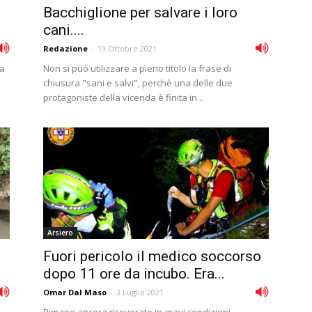
Bacchiglione per salvare i loro
cani....
Redazione
-
19 Ottobre 2021
ra
Non si può utilizzare a pieno titolo la frase di
chiusura "sani e salvi", perchè una delle due
protagoniste della vicenda è finita in...
Arsiero
Fuori pericolo il medico soccorso
dopo 11 ore da incubo. Era...
Omar Dal Maso
-
3 Luglio 2021