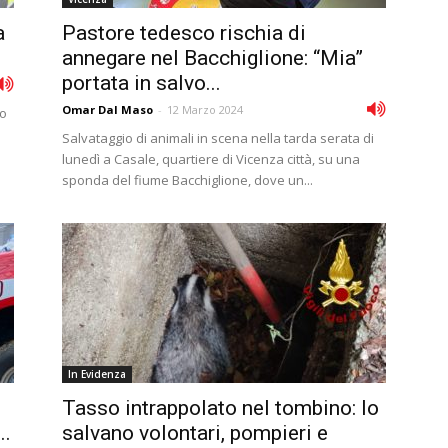
a
Pastore tedesco rischia di
annegare nel Bacchiglione: “Mia”
portata in salvo...
Omar Dal Maso
-
12 Marzo 2024
to
Salvataggio di animali in scena nella tarda serata di
lunedì a Casale, quartiere di Vicenza città, su una
sponda del fiume Bacchiglione, dove un...
In Evidenza
Tasso intrappolato nel tombino: lo
..
salvano volontari, pompieri e