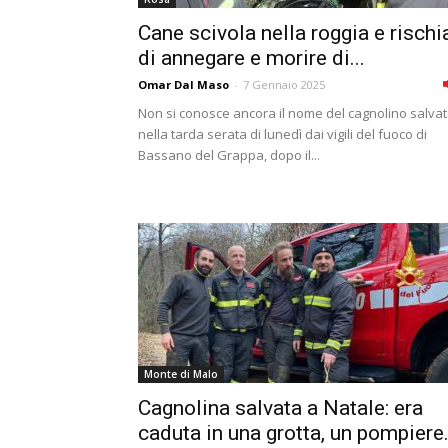
Cane scivola nella roggia e rischi
di annegare e morire di...
Omar Dal Maso
-
7 Gennaio 2025
Non si conosce ancora il nome del cagnolino salva
nella tarda serata di lunedì dai vigili del fuoco di
Bassano del Grappa, dopo il...
Monte di Malo
Cagnolina salvata a Natale: era
caduta in una grotta, un pompiere.