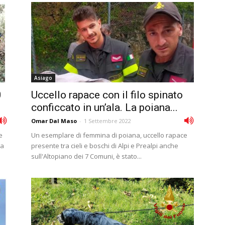
Asiago
0
Uccello rapace con il filo spinato
conficcato in un’ala. La poiana...
Omar Dal Maso
-
1 Settembre 2022
e
Un esemplare di femmina di poiana, uccello rapace
ta
presente tra cieli e boschi di Alpi e Prealpi anche
sull'Altopiano dei 7 Comuni, è stato...