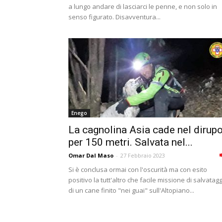
a lungo andare di lasciarci le penne, e non solo in
senso figurato. Disavventura...
Enego
La cagnolina Asia cade nel dirup
per 150 metri. Salvata nel...
Omar Dal Maso
-
27 Febbraio 2023
Si è conclusa ormai con l'oscurità ma con esito
positivo la tutt'altro che facile missione di salvatag
di un cane finito "nei guai" sull'Altopiano...