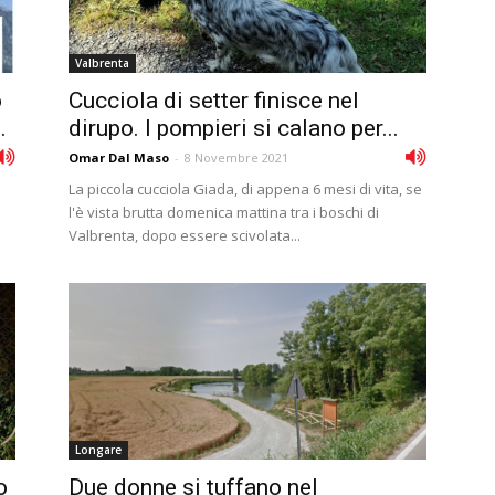
Valbrenta
o
Cucciola di setter finisce nel
.
dirupo. I pompieri si calano per...
Omar Dal Maso
-
8 Novembre 2021
La piccola cucciola Giada, di appena 6 mesi di vita, se
l'è vista brutta domenica mattina tra i boschi di
Valbrenta, dopo essere scivolata...
Longare
o
Due donne si tuffano nel