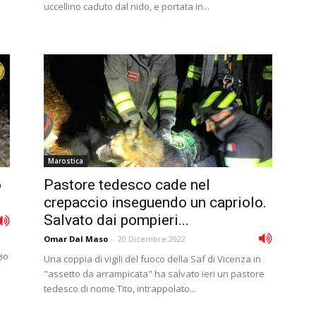
uccellino caduto dal nido, e portata in...
Marostica
o
Pastore tedesco cade nel
crepaccio inseguendo un capriolo.
Salvato dai pompieri...
Omar Dal Maso
-
20 Dicembre 2022
gio
Una coppia di vigili del fuoco della Saf di Vicenza in
"assetto da arrampicata" ha salvato ieri un pastore
tedesco di nome Tito, intrappolato...