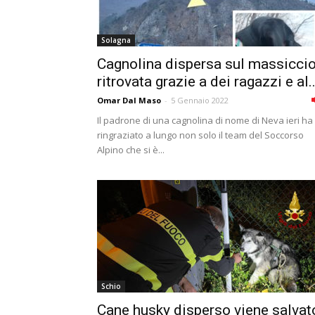
Solagna
Cagnolina dispersa sul massicci
ritrovata grazie a dei ragazzi e al..
Omar Dal Maso
-
5 Gennaio 2022
Il padrone di una cagnolina di nome di Neva ieri ha
ringraziato a lungo non solo il team del Soccorso
Alpino che si è...
Schio
Cane husky disperso viene salvat