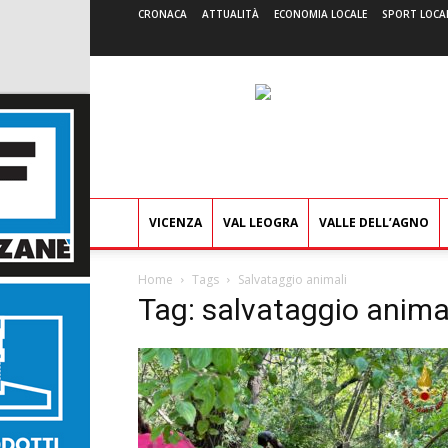
CRONACA
ATTUALITÀ
ECONOMIA LOCALE
SPORT LOCA
VICENZA
VAL LEOGRA
VALLE DELL’AGNO
Home
Tags
Salvataggio animali
Tag: salvataggio anima