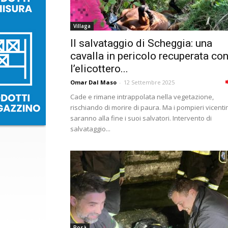
Villaga
Il salvataggio di Scheggia: una
cavalla in pericolo recuperata co
l’elicottero...
Omar Dal Maso
-
12 Settembre 2025
Cade e rimane intrappolata nella vegetazione,
rischiando di morire di paura. Ma i pompieri vicenti
saranno alla fine i suoi salvatori. Intervento di
salvataggio...
Rosà