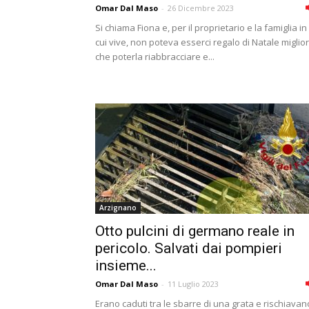
Omar Dal Maso
-
26 Dicembre 2023
Si chiama Fiona e, per il proprietario e la famiglia in
cui vive, non poteva esserci regalo di Natale miglio
che poterla riabbracciare e...
Arzignano
Otto pulcini di germano reale in
pericolo. Salvati dai pompieri
insieme...
Omar Dal Maso
-
11 Luglio 2023
Erano caduti tra le sbarre di una grata e rischiavan