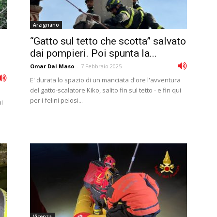
Arzignano
“Gatto sul tetto che scotta” salvato
n
dai pompieri. Poi spunta la...
Omar Dal Maso
-
7 Febbraio 2025
E' durata lo spazio di un manciata d'ore l'avventura
del gatto-scalatore Kiko, salito fin sul tetto - e fin qui
per i felini pelosi...
ni
Vicenza