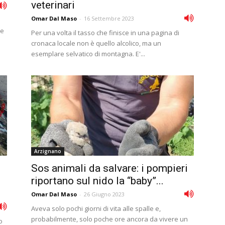
veterinari
Omar Dal Maso
-
16 Settembre 2023
re
Per una volta il tasso che finisce in una pagina di
cronaca locale non è quello alcolico, ma un
esemplare selvatico di montagna. E'...
Arzignano
Sos animali da salvare: i pompieri
riportano sul nido la “baby”...
Omar Dal Maso
-
26 Giugno 2023
Aveva solo pochi giorni di vita alle spalle e,
probabilmente, solo poche ore ancora da vivere un
o