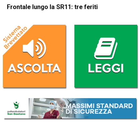
Frontale lungo la SR11: tre feriti
Home
Arzignano
Montebello Vicentino
Cronaca
In Evidenza
Arzignano
Montebello Vicentino
Frontale lungo la SR11: tre
feriti
Da
Redazione
6 Ottobre 2025
(aggiornato il
6 Ottobre 2025 19:43
)
ASCOLTA L'AUDIO
Lettore
00:00
00:00