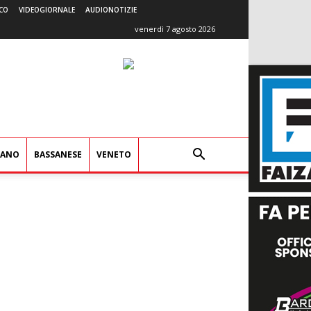
CO
VIDEOGIORNALE
AUDIONOTIZIE
venerdì 7 agosto 2026
IANO
BASSANESE
VENETO