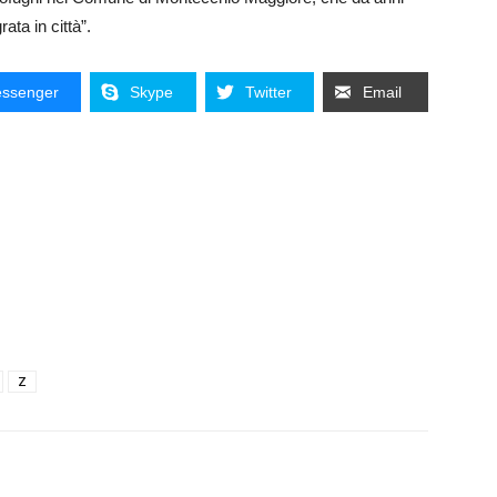
ta in città”.
ssenger
Skype
Twitter
Email
Z