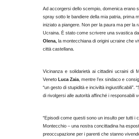
Ad accorgersi dello scempio, domenica erano stat
spray sotto le bandiere della mia patria, prima 
iniziato a piangere. Non per la paura ma per la
Ucraina. È stato come scrivere una svastica dava
Olena,
la montecchiana di origini ucraine che viv
città castellana.
Vicinanza e solidarietà ai cittadini ucraini d
Veneto
Luca Zaia
, mentre l’ex sindaco e consig
“un gesto di stupidità e inciviltà ingiustificabil
di rivolgersi alle autorità affinché i responsabili
“Episodi come questi sono un insulto per tutti i 
Montecchio – una nostra concittadina ha esposto
preoccupazione per i parenti che stanno vivendo 