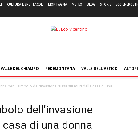
LE
CULTURA E SPETTACOLI
MONTAGNA
METEO
BLOG
STORIE
ECO ENERGETI
L'Eco
Vicentino
VALLE DEL CHIAMPO
PEDEMONTANA
VALLE DELL’ASTICO
ALTOP
na per il simbolo dell’invasione russa sui muri della casa di una...
bolo dell’invasione
a casa di una donna