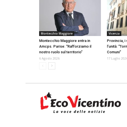
Montecchio Maggiore
Vicenza
Montecchio Maggiore entra in
Provincia, i
Amcps. Parise: “Rafforziamo il
l’unità: “To
nostro ruolo sul territorio”
Comuni”
6 Agosto 2026
17 Luglio 202