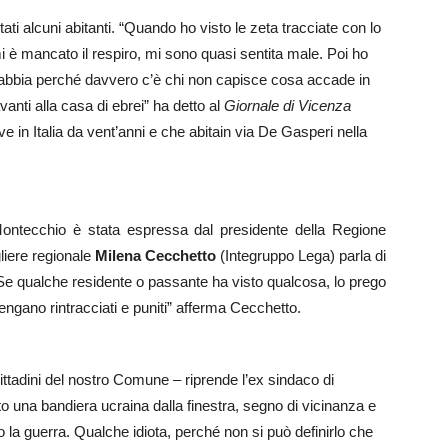
i alcuni abitanti. “Quando ho visto le zeta tracciate con lo
mi è mancato il respiro, mi sono quasi sentita male. Poi ho
 rabbia perché davvero c’è chi non capisce cosa accade in
nti alla casa di ebrei” ha detto al
Giornale di Vicenza
e in Italia da vent’anni e che abitain via De Gasperi nella
i Montecchio è stata espressa dal presidente della Regione
liere regionale
Milena Cecchetto
(Integruppo Lega) parla di
i”. “Se qualche residente o passante ha visto qualcosa, lo prego
 vengano rintracciati e puniti” afferma Cecchetto.
cittadini del nostro Comune – riprende l’ex sindaco di
 una bandiera ucraina dalla finestra, segno di vicinanza e
la guerra. Qualche idiota, perché non si può definirlo che