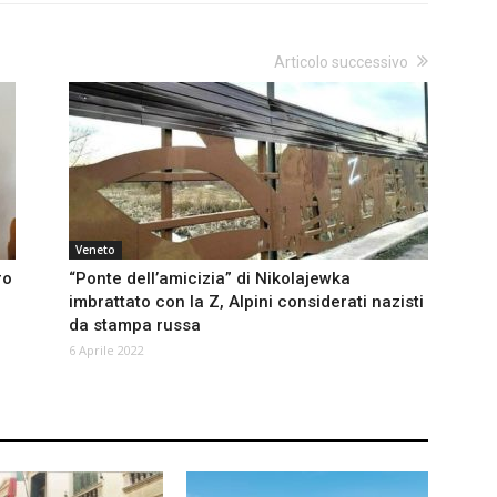
Articolo successivo
Veneto
ro
“Ponte dell’amicizia” di Nikolajewka
imbrattato con la Z, Alpini considerati nazisti
da stampa russa
6 Aprile 2022