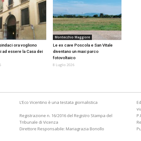
Montecchio Maggiore
 sindaci ora vogliono
Le ex cave Poscola e San Vitale
rni ad essere la Casa dei
diventano un maxi parco
fotovoltaico
6
8 Luglio 2026
L’Eco Vicentino è una testata giornalistica
Ed
vi
Registrazione n. 16/2016 del Registro Stampa del
P.
Tribunale di Vicenza
R
Direttore Responsabile: Mariagrazia Bonollo
Pu