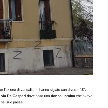
er l’azione di vandali che hanno siglato con diverse “
Z
“,
n
via De Gasperi d
ove abita una
donna ucraina
che aveva
 nel suo paese.