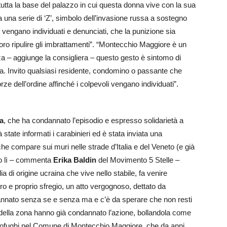
utta la base del palazzo in cui questa donna vive con la sua
a una serie di ‘Z’, simbolo dell’invasione russa a sostegno
 vengano individuati e denunciati, che la punizione sia
loro ripulire gli imbrattamenti”. “Montecchio Maggiore è un
a – aggiunge la consigliera – questo gesto è sintomo di
eria. Invito qualsiasi residente, condomino o passante che
forze dell’ordine affinché i colpevoli vengano individuati”.
a
, che ha condannato l’episodio e espresso solidarietà a
state informati i carabinieri ed è stata inviata una
he compare sui muri nelle strade d’Italia e del Veneto (e già
io lì – commenta
Erika Baldin
del Movimento 5 Stelle –
ia di origine ucraina che vive nello stabile, fa venire
 e proprio sfregio, un atto vergognoso, dettato da
ndannato senza se e senza ma e c’è da sperare che non resti
della zona hanno già condannato l’azione, bollandola come
profughi nel Comune di Montecchio Maggiore, che da anni