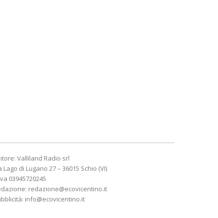
itore: Valliland Radio srl
a Lago di Lugano 27 – 36015 Schio (VI)
Iva 03945720245
edazione:
redazione@ecovicentino.it
bblicità:
info@ecovicentino.it