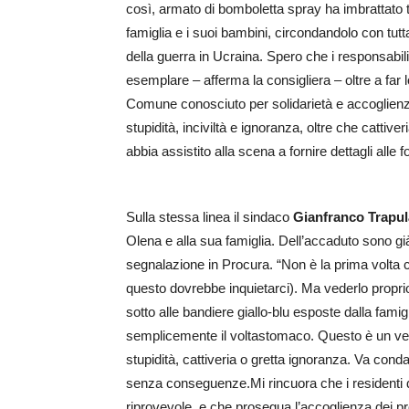
così, armato di bomboletta spray ha imbrattato t
famiglia e i suoi bambini, circondandolo con tutt
della guerra in Ucraina. Spero che i responsabili
esemplare – afferma la consigliera – oltre a far 
Comune conosciuto per solidarietà e accoglienz
stupidità, inciviltà e ignoranza, oltre che cattiv
abbia assistito alla scena a fornire dettagli alle 
Sulla stessa linea il sindaco
Gianfranco Trapul
Olena e alla sua famiglia. Dell’accaduto sono già 
segnalazione in Procura. “Non è la prima volta c
questo dovrebbe inquietarci). Ma vederlo propr
sotto alle bandiere giallo-blu esposte dalla famigl
semplicemente il voltastomaco. Questo è un vero
stupidità, cattiveria o gretta ignoranza. Va co
senza conseguenze.Mi rincuora che i residenti 
riprovevole, e che prosegua l’accoglienza dei 