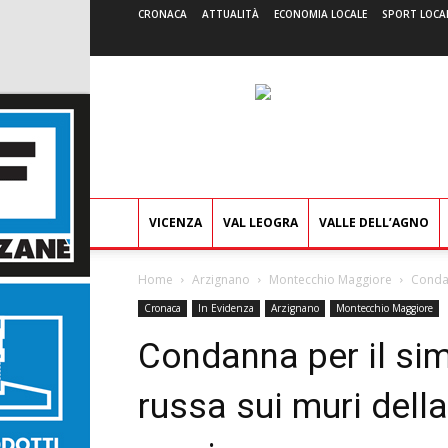
CRONACA
ATTUALITÀ
ECONOMIA LOCALE
SPORT LOCA
VICENZA
VAL LEOGRA
VALLE DELL’AGNO
Home
Arzignano
Montecchio Maggiore
Condan
Cronaca
In Evidenza
Arzignano
Montecchio Maggiore
Condanna per il sim
russa sui muri dell