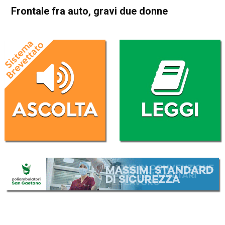
Frontale fra auto, gravi due donne
Home
Arzignano
Montecchio Maggiore
Cronaca
In Evidenza
Arzignano
Montecchio Maggiore
Frontale fra auto, gravi due
donne
Da
Redazione
9 Ottobre 2017
(aggiornato il
9 Ottobre 2017 22:20
)
ASCOLTA L'AUDIO
Lettore
00:00
00:00