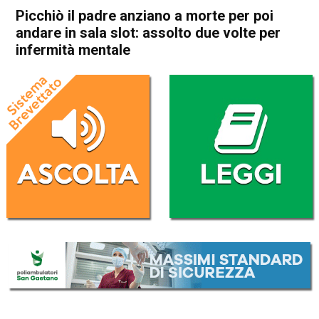
Picchiò il padre anziano a morte per poi
andare in sala slot: assolto due volte per
infermità mentale
Home
Arzignano
Montecchio Maggiore
Cronaca
In Evidenza
Arzignano
Montecchio Maggiore
Picchiò il padre anziano a
morte per poi andare in sala
slot: assolto due volte per
infermità mentale
Da
Omar Dal Maso
7 Dicembre 2022
(aggiornato il
7 Dicembre 2022 17:15
)