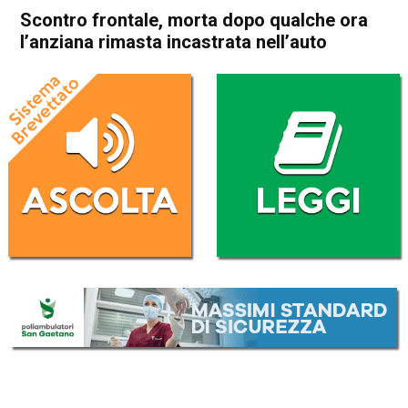
Scontro frontale, morta dopo qualche ora
l’anziana rimasta incastrata nell’auto
Home
Arzignano
Montecchio Maggiore
Cronaca
In Evidenza
Arzignano
Montecchio Maggiore
Scontro frontale, morta dopo
qualche ora l’anziana rimasta
incastrata nell’auto
Da
Redazione
10 Ottobre 2017
(aggiornato il
10 Ottobre 2017 14:52
)
ASCOLTA L'AUDIO