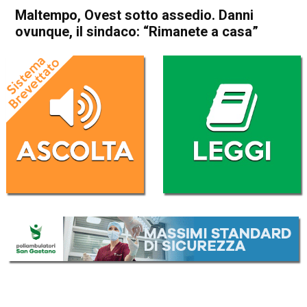
Maltempo, Ovest sotto assedio. Danni
ovunque, il sindaco: “Rimanete a casa”
Home
Arzignano
Arzignano
Cronaca
In Evidenza
Maltempo, Ovest sotto
assedio. Danni ovunque, il
sindaco: “Rimanete a casa”
Da
Omar Dal Maso
29 Agosto 2020
(aggiornato il
29 Agosto 2020 21:05
)
ASCOLTA L'AUDIO