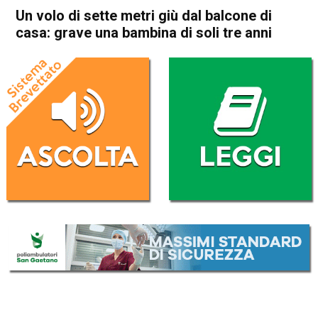
Un volo di sette metri giù dal balcone di
casa: grave una bambina di soli tre anni
Home
Arzignano
Sarego
Cronaca
In Evidenza
Arzignano
Sarego
Un volo di sette metri giù dal
balcone di casa: grave una
bambina di soli tre anni
Da
Omar Dal Maso
30 Maggio 2018
(aggiornato il
30 Maggio 2018 18:16
)
ASCOLTA L'AUDIO