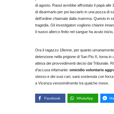
di agosto. Raoul avrebbe affrontato il papà alle 
di disarmarlo per poi lasciarlo in una pozza di sa
dell’ordine chiamate dalla mamma. Questo in sint
tragedia. Gli investigatori vogliono chiarire inna
il nuovo alterco finito nel sangue ha avuto inizio
Ora il ragazzo 18enne, per quanto umanamente p
detenzione nella prigione di San Pio X, torna in 
attesa dei provvedimenti decisi dal Tribunale.
d’accusa infamante:
omicidio volontario aggr
stesso e dei suoi cari, sarà sostenuta con forza 
a Vicenza verosimilmente tra qualche mese.
Facebook
WhatsApp
Me