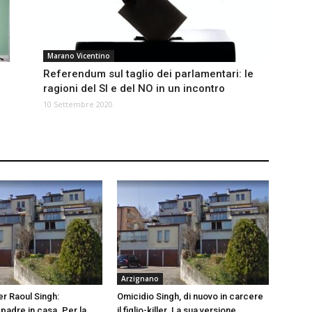
Marano Vicentino
Referendum sul taglio dei parlamentari: le
ragioni del SI e del NO in un incontro
10 Settembre 2020
Arzignano
er Raoul Singh:
Omicidio Singh, di nuovo in carcere
l padre in casa. Per la
il figlio-killer. La sua versione