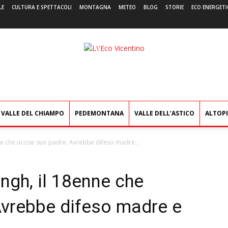
LE
CULTURA E SPETTACOLI
MONTAGNA
METEO
BLOG
STORIE
ECO ENERGETI
L'Eco
Vicentino
VALLE DEL CHIAMPO
PEDEMONTANA
VALLE DELL’ASTICO
ALTOP
ne che uccise suo padre. Avrebbe difeso madre...
ngh, il 18enne che
Avrebbe difeso madre e