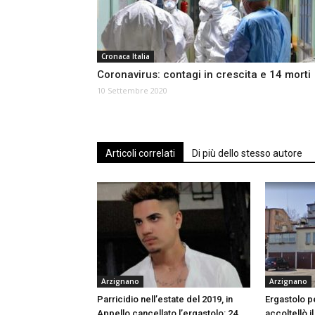
Cronaca Italia
Coronavirus: contagi in crescita e 14 morti
10 Settembre 2020
Articoli correlati
Di più dello stesso autore
Arzignano
Arzignano
Parricidio nell’estate del 2019, in
Ergastolo p
Appello cancellato l’ergastolo: 24
accoltellò i