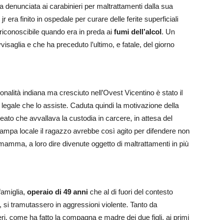
a denunciata ai carabinieri per maltrattamenti dalla sua
r era finito in ospedale per curare delle ferite superficiali
rriconoscibile quando era in preda ai
fumi dell’alcol
. Un
visaglia e che ha preceduto l’ultimo, e fatale, del giorno
onalità indiana ma cresciuto nell’Ovest Vicentino è stato il
 legale che lo assiste. Caduta quindi la motivazione della
 reato che avvallava la custodia in carcere, in attesa del
ampa locale il ragazzo avrebbe così agito per difendere non
mamma, a loro dire divenute oggetto di maltrattamenti in più
famiglia,
operaio di 49 anni
che al di fuori del contesto
 si tramutassero in aggressioni violente. Tanto da
ri, come ha fatto la compagna e madre dei due figli, ai primi