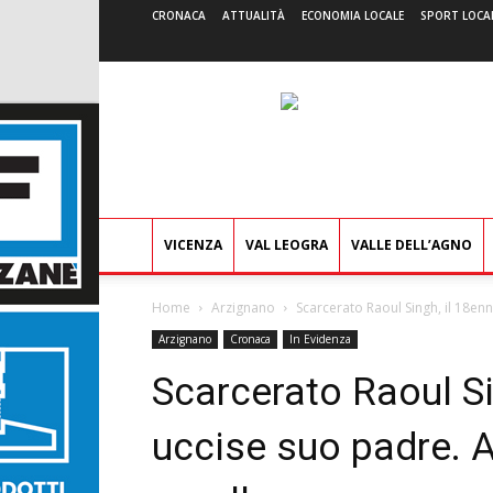
CRONACA
ATTUALITÀ
ECONOMIA LOCALE
SPORT LOCA
VICENZA
VAL LEOGRA
VALLE DELL’AGNO
Home
Arzignano
Scarcerato Raoul Singh, il 18en
Arzignano
Cronaca
In Evidenza
Scarcerato Raoul Si
uccise suo padre. 