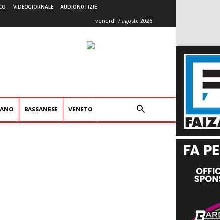
CO
VIDEOGIORNALE
AUDIONOTIZIE
venerdì 7 agosto 2026
IANO
BASSANESE
VENETO