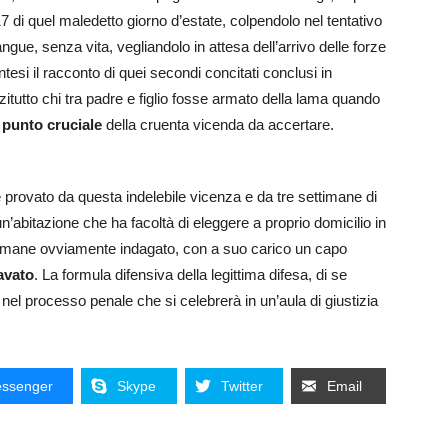
17 di quel maledetto giorno d’estate, colpendolo nel tentativo
ngue, senza vita, vegliandolo in attesa dell’arrivo delle forze
esi il racconto di quei secondi concitati conclusi in
nzitutto chi tra padre e figlio fosse armato della lama quando
,
punto cruciale
della cruenta vicenda da accertare.
rovato da questa indelebile vicenza e da tre settimane di
un’abitazione che ha facoltà di eleggere a proprio domicilio in
 Rimane ovviamente indagato, con a suo carico un capo
avato
. La formula difensiva della legittima difesa, di se
nel processo penale che si celebrerà in un’aula di giustizia
ssenger
Skype
Twitter
Email