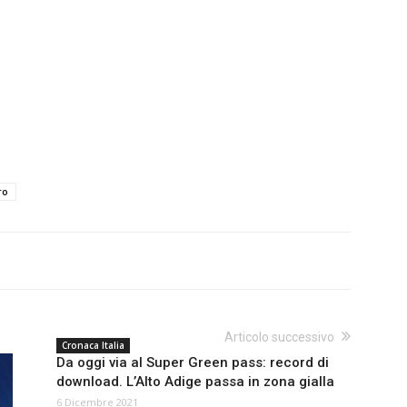
ro
Articolo successivo
Cronaca Italia
Da oggi via al Super Green pass: record di
download. L’Alto Adige passa in zona gialla
6 Dicembre 2021