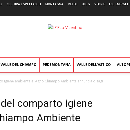
LE
CULTURA E SPETTACOLI
MONTAGNA
METEO
BLOG
STORIE
ECO ENERGETI
L'Eco
Vicentino
VALLE DEL CHIAMPO
PEDEMONTANA
VALLE DELL’ASTICO
ALTOP
to igiene ambientale: Agno Chiampo Ambiente annuncia disagi
 del comparto igiene
Chiampo Ambiente