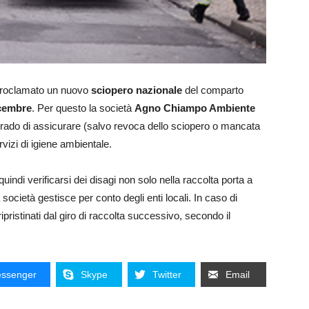
o proclamato un nuovo
sciopero nazionale
del comparto
icembre
. Per questo la società
Agno Chiampo Ambiente
grado di assicurare (salvo revoca dello sciopero o mancata
rvizi di igiene ambientale.
ndi verificarsi dei disagi non solo nella raccolta porta a
a società gestisce per conto degli enti locali. In caso di
ipristinati dal giro di raccolta successivo, secondo il
ssenger
Skype
Twitter
Email