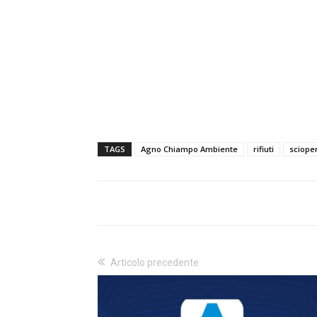
TAGS
Agno Chiampo Ambiente
rifiuti
sciope
Articolo precedente