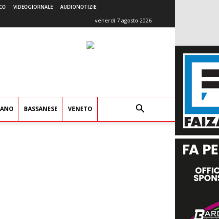
CO
VIDEOGIORNALE
AUDIONOTIZIE
venerdì 7 agosto 2026
IANO
BASSANESE
VENETO