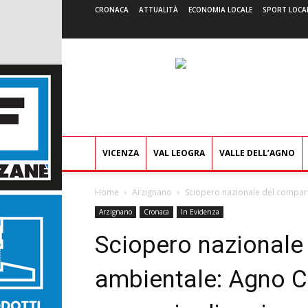
CRONACA
ATTUALITÀ
ECONOMIA LOCALE
SPORT LOCA
VICENZA
VAL LEOGRA
VALLE DELL’AGNO
Home
Arzignano
Sciopero nazionale del compar
Arzignano
Cronaca
In Evidenza
Sciopero nazionale
ambientale: Agno 