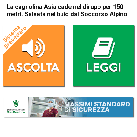
La cagnolina Asia cade nel dirupo per 150
metri. Salvata nel buio dal Soccorso Alpino
Home
Asiago
Enego
Cronaca
Asiago
Enego
In Evidenza
La cagnolina Asia cade nel
dirupo per 150 metri. Salvata
nel buio dal Soccorso Alpino
Da
Omar Dal Maso
27 Febbraio 2023
(aggiornato il
27 Febbraio 2023 17:18
)
ASCOLTA L'AUDIO