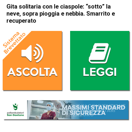
Gita solitaria con le ciaspole: “sotto” la
neve, sopra pioggia e nebbia. Smarrito e
recuperato
Home
Asiago
Gallio
Cronaca
Asiago
Gallio
In Evidenza
Thiene
Sarcedo
Gita solitaria con le ciaspole:
“sotto” la neve, sopra pioggia
e nebbia. Smarrito e
recuperato
Da
Omar Dal Maso
11 Marzo 2024
(aggiornato il
11 Marzo 2024 16:13
)