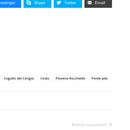
ssenger
Skype
Twitter
Email
Cogollo del Cengio
Costo
Piovene Rocchette
Ponte pilo
Articolo successivo