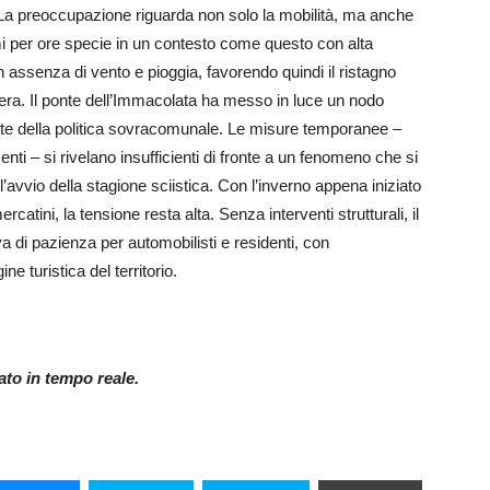
. La preoccupazione riguarda non solo la mobilità, ma anche
mi per ore specie in un contesto come questo con alta
n assenza di vento e pioggia, favorendo quindi il ristagno
sfera. Il ponte dell’Immacolata ha messo in luce un nodo
parte della politica sovracomunale. Le misure temporanee –
amenti – si rivelano insufficienti di fronte a un fenomeno che si
l’avvio della stagione sciistica. Con l’inverno appena iniziato
catini, la tensione resta alta. Senza interventi strutturali, il
va di pazienza per automobilisti e residenti, con
e turistica del territorio.
nato in tempo reale.