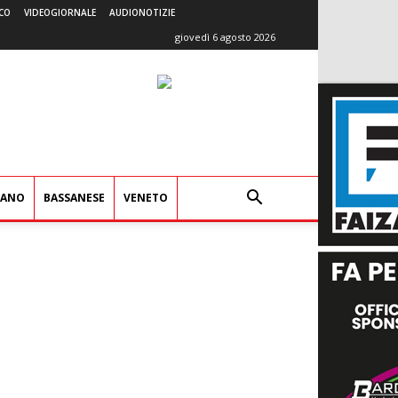
CO
VIDEOGIORNALE
AUDIONOTIZIE
giovedì 6 agosto 2026
IANO
BASSANESE
VENETO