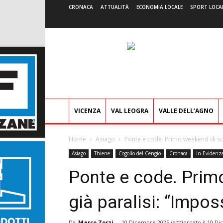
CRONACA
ATTUALITÀ
ECONOMIA LOCALE
SPORT LOCA
VICENZA
VAL LEOGRA
VALLE DELL’AGNO
Home
Asiago
Ponte e code. Primo weekend di sci e
Asiago
Thiene
Cogollo del Cengio
Cronaca
In Evidenz
Ponte e code. Prim
già paralisi: “Impos
Da
Marco Zorzi
-
10 Dicembre 2025
(aggiornato il
10 Di