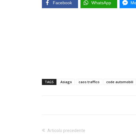
Facebook
WhatsApp
Me
TAGS
Asiago
caos traffico
code automobili
Articolo precedente