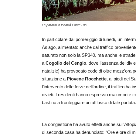
La paralisi in località Ponte Pilo
In particolare dal pomeriggio di lunedì, un intermi
Asiago, alimentato anche dal traffico proveniente
saturato non solo la SP349, ma anche le strade 
a
Cogollo del Cengio
, dove l’assenza del diviet
natalizie) ha provocato code di oltre mezz’ora p
situazione a
Piovene Rocchette
, ai piedi del 
l’intervento delle forze dell’ordine, il traffico ha
divieti. I residenti hanno espresso malumori e
bastino a fronteggiare un afflusso di tale portata.
La congestione ha avuto effetti anche sull’Altop
di seconda casa ha denunciato: “Ore e ore di 