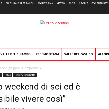
LE
CULTURA E SPETTACOLI
MONTAGNA
METEO
BLOG
STORIE
ECO ENERGETI
L'Eco
Vicentino
VALLE DEL CHIAMPO
PEDEMONTANA
VALLE DELL’ASTICO
ALTOP
d è già paralisi: “Impossibile...
a
Schio
Piovene Rocchette
o weekend di sci ed è
sibile vivere così”
cembre 2025 12:05
)