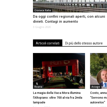
Cronaca Italia
Da oggi confini regionali aperti, con alcuni
divieti. Contagi in aumento
3 Giugno 2020
Articoli correlati
Di più dello stesso autore
Roana
Asiago
La magia della Vaca Mora illumina
Costo, annul
l’Altopiano: oltre 700 al via fra 2mila
“Servono mag
lampade
autovelox”