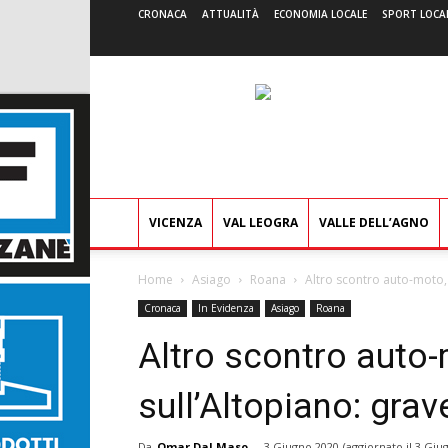
CRONACA
ATTUALITÀ
ECONOMIA LOCALE
SPORT LOCA
VICENZA
VAL LEOGRA
VALLE DELL’AGNO
Home
Asiago
Roana
Altro scontro auto-moto, 
Cronaca
In Evidenza
Asiago
Roana
Altro scontro auto-
sull’Altopiano: gra
Da
Omar Dal Maso
-
3 Giugno 2020
(aggiornato il
3 Giu