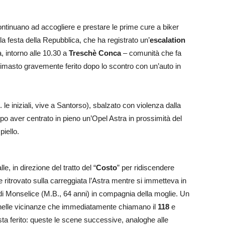
ontinuano ad accogliere e prestare le prime cure a biker
lla festa della Repubblica, che ha registrato un’
escalation
na, intorno alle 10.30 a
Treschè Conca
– comunità che fa
imasto gravemente ferito dopo lo scontro con un’auto in
. le iniziali, vive a Santorso), sbalzato con violenza dalla
po aver centrato in pieno un’Opel Astra in prossimità del
piello.
, in direzione del tratto del “
Costo
” per ridiscendere
e ritrovato sulla carreggiata l’Astra mentre si immetteva in
di Monselice (M.B., 64 anni) in compagnia della moglie. Un
enti nelle vicinanze che immediatamente chiamano il
118
e
sta ferito: queste le scene successive, analoghe alle