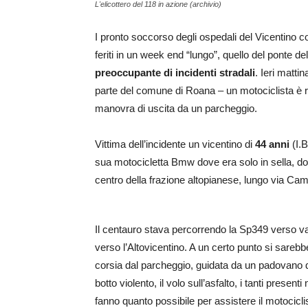
L'elicottero del 118 in azione (archivio)
I pronto soccorso degli ospedali del Vicentino c
feriti in un week end “lungo”, quello del ponte de
preoccupante di incidenti stradali
. Ieri matti
parte del comune di Roana – un motociclista è r
manovra di uscita da un parcheggio.
Vittima dell’incidente un vicentino di
44 anni
(I.B
sua motocicletta Bmw dove era solo in sella, do
centro della frazione altopianese, lungo via Cam
Il centauro stava percorrendo la Sp349 verso valle
verso l’Altovicentino. A un certo punto si sarebb
corsia dal parcheggio, guidata da un padovano 
botto violento, il volo sull’asfalto, i tanti pres
fanno quanto possibile per assistere il motocicli