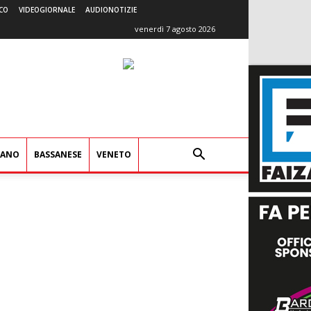
CO
VIDEOGIORNALE
AUDIONOTIZIE
venerdì 7 agosto 2026
IANO
BASSANESE
VENETO