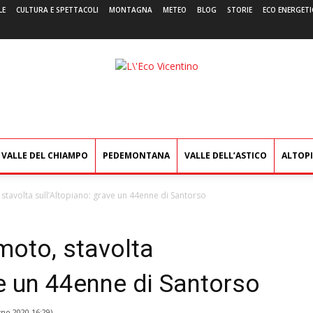
LE
CULTURA E SPETTACOLI
MONTAGNA
METEO
BLOG
STORIE
ECO ENERGETI
L'Eco
Vicentino
VALLE DEL CHIAMPO
PEDEMONTANA
VALLE DELL’ASTICO
ALTOP
stavolta sull’Altopiano: grave un 44enne di Santorso
moto, stavolta
ve un 44enne di Santorso
gno 2020 16:29
)