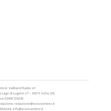
itore: Valliland Radio srl
a Lago di Lugano 27 – 36015 Schio (VI)
Iva 03945720245
edazione:
redazione@ecovicentino.it
bblicità:
info@ecovicentino.it