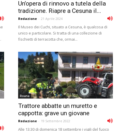
Un’opera di rinnovo a tutela della
tradizione. Riapre a Cesuna il...
Redazione
-
21 Aprile 2024
he
Il Museo dei Cuchi, situato a Cesuna, è qualcosa di
unico e particolare. Si tratta di una collezione di
.
fischietti di terracotta che, ormai...
Roana
Trattore abbatte un muretto e
cappotta: grave un giovane
Redazione
-
19 Settembre 2022
Alle 13:30 di domenica 18 settembre i vigili del fuoco