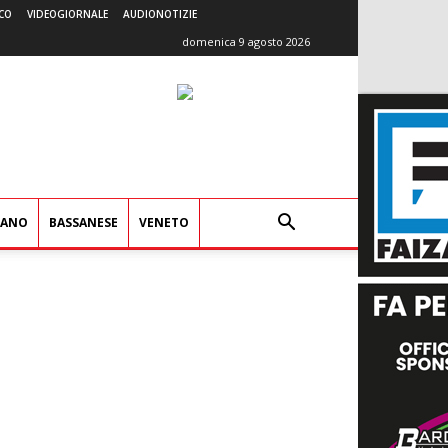
CO
VIDEOGIORNALE
AUDIONOTIZIE
domenica 9 agosto 2026
IANO
BASSANESE
VENETO