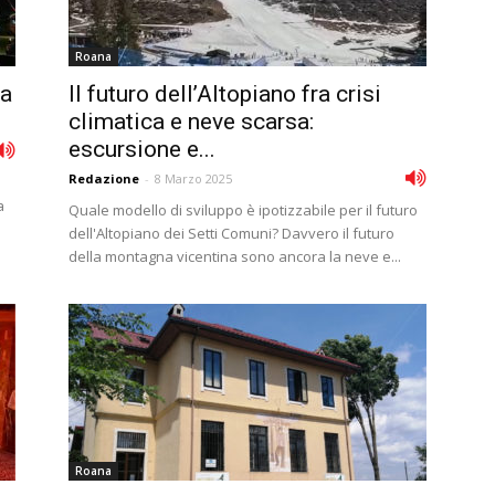
Roana
na
Il futuro dell’Altopiano fra crisi
climatica e neve scarsa:
escursione e...
Redazione
-
8 Marzo 2025
a
Quale modello di sviluppo è ipotizzabile per il futuro
dell'Altopiano dei Setti Comuni? Davvero il futuro
della montagna vicentina sono ancora la neve e...
Roana