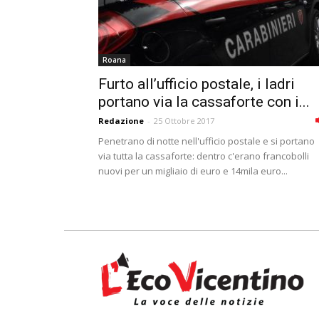
Roana
Furto all’ufficio postale, i ladri
portano via la cassaforte con i...
Redazione
-
25 Ottobre 2017
Penetrano di notte nell'ufficio postale e si portano
via tutta la cassaforte: dentro c'erano francobolli
nuovi per un migliaio di euro e 14mila euro...