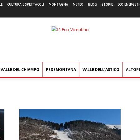
LE
CULTURA E SPETTACOLI
MONTAGNA
METEO
BLOG
STORIE
ECO ENERGETI
L'Eco
Vicentino
VALLE DEL CHIAMPO
PEDEMONTANA
VALLE DELL’ASTICO
ALTOP