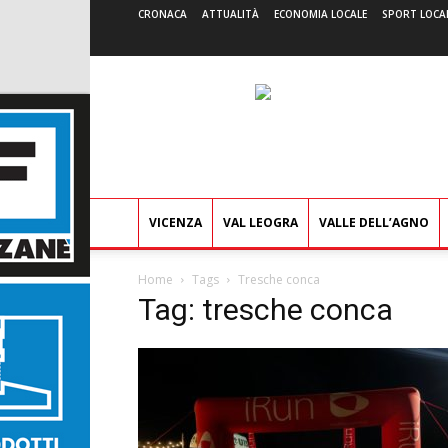
CRONACA
ATTUALITÀ
ECONOMIA LOCALE
SPORT LOCA
VICENZA
VAL LEOGRA
VALLE DELL’AGNO
Home
Tags
Tresche conca
Tag: tresche conca