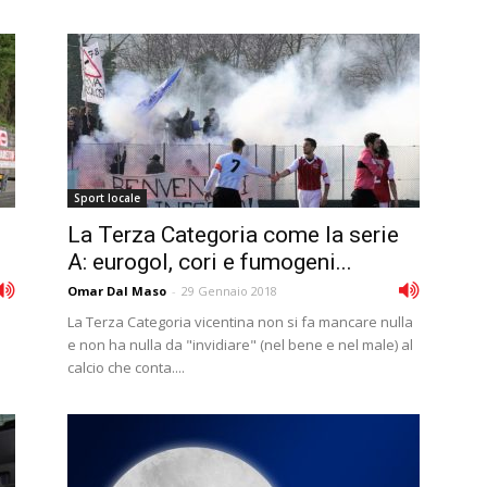
Sport locale
La Terza Categoria come la serie
A: eurogol, cori e fumogeni...
Omar Dal Maso
-
29 Gennaio 2018
La Terza Categoria vicentina non si fa mancare nulla
e non ha nulla da "invidiare" (nel bene e nel male) al
calcio che conta....