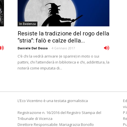
In Evidenza
Resiste la tradizione del rogo della
“stria”: falò e calze della...
Daniele Dal Dosso
-
4 Gennaio 2017
C’è chi la vedrà arrivare (e sparire) in moto o sui
pattini, chi l’attenderà in biblioteca e chi, addirittura, la
noterà come imputata di...
L’Eco Vicentino è una testata giornalistica
Ed
vi
Registrazione n. 16/2016 del Registro Stampa del
P.
Tribunale di Vicenza
R
Direttore Responsabile: Mariagrazia Bonollo
Pu