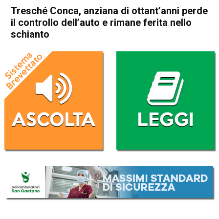
Tresché Conca, anziana di ottant’anni perde
il controllo dell’auto e rimane ferita nello
schianto
Home
Asiago
Roana
Cronaca
In Evidenza
Asiago
Roana
Tresché Conca, anziana di
ottant’anni perde il controllo
dell’auto e rimane ferita nello
schianto
Da
Redazione
8 Agosto 2023
(aggiornato il
9 Agosto 2023 7:39
)