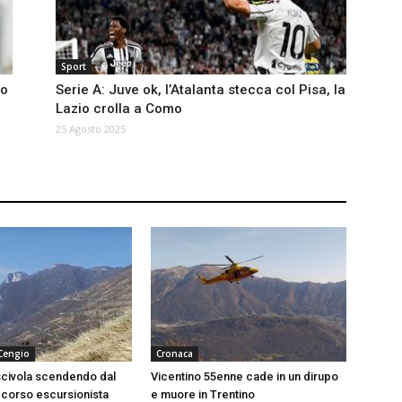
Sport
no
Serie A: Juve ok, l’Atalanta stecca col Pisa, la
Lazio crolla a Como
25 Agosto 2025
 Cengio
Cronaca
scivola scendendo dal
Vicentino 55enne cade in un dirupo
corso escursionista
e muore in Trentino