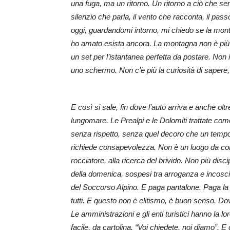
una fuga, ma un ritorno. Un ritorno a ciò che se
silenzio che parla, il vento che racconta, il pas
oggi, guardandomi intorno, mi chiedo se la mont
ho amato esista ancora.
La montagna non è più 
un set per l’istantanea perfetta da postare. Non 
uno schermo. Non c’è più la curiosità di sapere, 
E così si sale, fin dove l’auto arriva e anche olt
lungomare. Le Prealpi e le Dolomiti trattate c
senza rispetto, senza quel decoro che un tempo
richiede consapevolezza. Non è un luogo da con
rocciatore, alla ricerca del brivido. Non più disc
della domenica, sospesi tra arroganza e incosci
del Soccorso Alpino. E paga pantalone. Paga la co
tutti. E questo non è elitismo, è buon senso. Dove 
Le amministrazioni e gli enti turistici hanno l
facile, da cartolina. “Voi chiedete, noi diamo”. E co