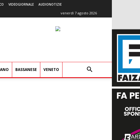
CO
VIDEOGIORNALE
AUDIONOTIZIE
venerdì 7 agosto 2026
IANO
BASSANESE
VENETO