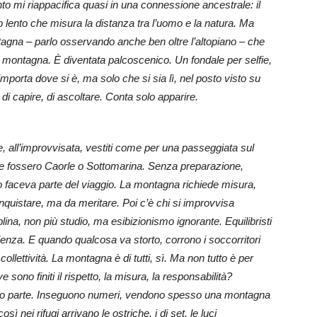
nto mi riappacifica quasi in una connessione ancestrale: il
so lento che misura la distanza tra l’uomo e la natura.
Ma
agna – parlo osservando anche ben oltre l’altopiano – che
montagna. È diventata palcoscenico. Un fondale per selfie,
importa dove si è, ma solo che si sia lì, nel posto visto su
di capire, di ascoltare. Conta solo apparire.
re, all’improvvisata, vestiti come per una passeggiata sul
ome fossero Caorle o Sottomarina. Senza preparazione,
 faceva parte del viaggio. La montagna richiede misura,
quistare, ma da meritare. Poi c’è chi si improvvisa
iplina, non più studio, ma esibizionismo ignorante. Equilibristi
enza. E quando qualcosa va storto, corrono i soccorritori
llettività. La montagna è di tutti, sì. Ma non tutto è per
sono finiti il rispetto, la misura, la responsabilità?
a loro parte. Inseguono numeri, vendono spesso una montagna
sì nei rifugi arrivano le ostriche, i dj set, le luci