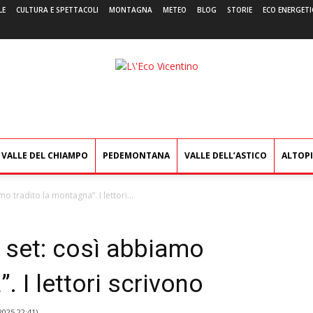
LE
CULTURA E SPETTACOLI
MONTAGNA
METEO
BLOG
STORIE
ECO ENERGETI
L'Eco
Vicentino
VALLE DEL CHIAMPO
PEDEMONTANA
VALLE DELL’ASTICO
ALTOP
mo tradito la montagna”. I lettori...
dj set: così abbiamo
. I lettori scrivono
2025 22:41
)