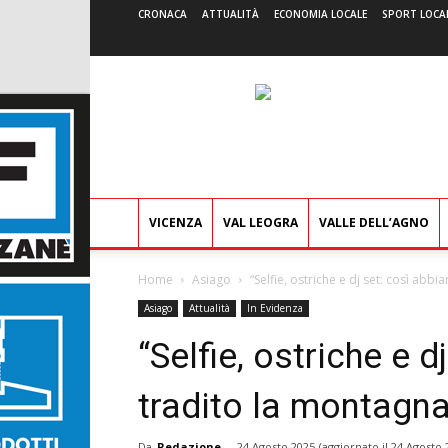
CRONACA
ATTUALITÀ
ECONOMIA LOCALE
SPORT LOCA
VICENZA
VAL LEOGRA
VALLE DELL’AGNO
Home
Asiago
“Selfie, ostriche e dj set: così abbia
Asiago
Attualità
In Evidenza
“Selfie, ostriche e 
tradito la montagna”
Da
Redazione
-
24 Agosto 2025
(aggiornato il
24 Agosto 