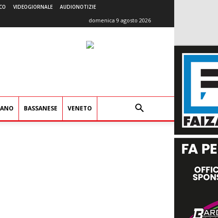
CO
VIDEOGIORNALE
AUDIONOTIZIE
domenica 9 agosto 2026
IANO
BASSANESE
VENETO