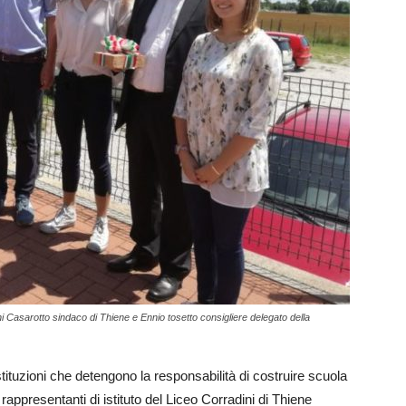
ni Casarotto sindaco di Thiene e Ennio tosetto consigliere delegato della
ituzioni che detengono la responsabilità di costruire scuola
 rappresentanti di istituto del Liceo Corradini di Thiene