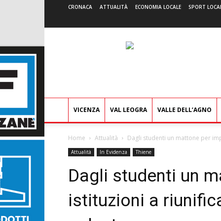
CRONACA
ATTUALITÀ
ECONOMIA LOCALE
SPORT LOCA
VICENZA
VAL LEOGRA
VALLE DELL’AGNO
Home
Attualità
Dagli studenti un mattone per impegn
Attualità
In Evidenza
Thiene
Dagli studenti un m
istituzioni a riunific