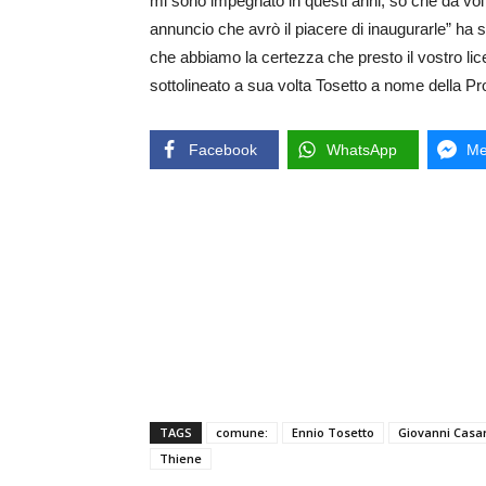
mi sono impegnato in questi anni, so che da voi e 
annuncio che avrò il piacere di inaugurarle” ha s
che abbiamo la certezza che presto il vostro lice
sottolineato a sua volta Tosetto a nome della Pr
Facebook
WhatsApp
Me
TAGS
comune:
Ennio Tosetto
Giovanni Casa
Thiene