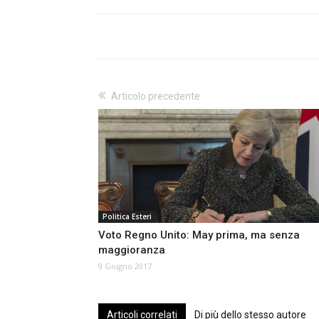
Articolo precedente
Politica Esteri
Voto Regno Unito: May prima, ma senza
maggioranza
9 Giugno 2017
Articoli correlati
Di più dello stesso autore