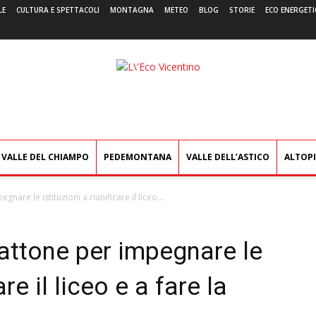
LE
CULTURA E SPETTACOLI
MONTAGNA
METEO
BLOG
STORIE
ECO ENERGETI
L'Eco
Vicentino
VALLE DEL CHIAMPO
PEDEMONTANA
VALLE DELL’ASTICO
ALTOP
are le istituzioni a riunificare il liceo...
attone per impegnare le
are il liceo e a fare la