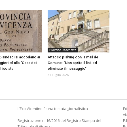
Piovene Rocchette
6 sindaci si accodano ai
Attacco pishing con la mail del
ori: sì alla “Casa dei
Comune: “Non aprite il link ed
 isolata
eliminate il messaggio”
6
31 Luglio 2026
L’Eco Vicentino è una testata giornalistica
Ed
vi
Registrazione n. 16/2016 del Registro Stampa del
P.
Tribunale di Vicenza
R