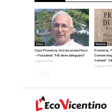
Schio
Vicenza
Caos Provincia, Orsi incorona Finco
Provincia, 7
– Possamai: “FdI deve adeguarsi”
Comuni maggi
Comuni”. FdI
8 Agosto 2026
7 Agosto 202