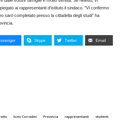
dalle vostre famiglie è molto sentita. Se rieletto, vi
piegato ai rappresentanti d’istituto il sindaco. “Vi confermo
o sarò completato presso la cittadella degli studi” ha
ovincia.
ssenger
Skype
Twitter
Email
rotto
liceo Corradini
Provincia
rappresentanti
studenti