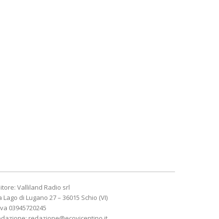
itore: Valliland Radio srl
a Lago di Lugano 27 – 36015 Schio (VI)
Iva 03945720245
edazione:
redazione@ecovicentino.it