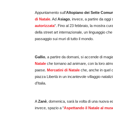
Appuntamento sull’
Altopiano dei Sette Comun
di Natale
. Ad
Asiago
, invece, a partire da oggi s
autorizzata
“. Fino al 23 febbraio, la mostra cu
della street art internazionale, un linguaggio c
passaggio sui muri di tutto il mondo.
Gallio
, a partire da domani, si accende di magi
Natale
che tornano ad animare, con la loro atmos
paese.
Mercatini di Natale
che, anche in quel 
piazza Libertà in un incantevole villaggio natalizi
d’Italia.
A
Zanè
, domenica, sarà la volta di una nuova ed
invece, spazio a “
Aspettando il Natale al muse