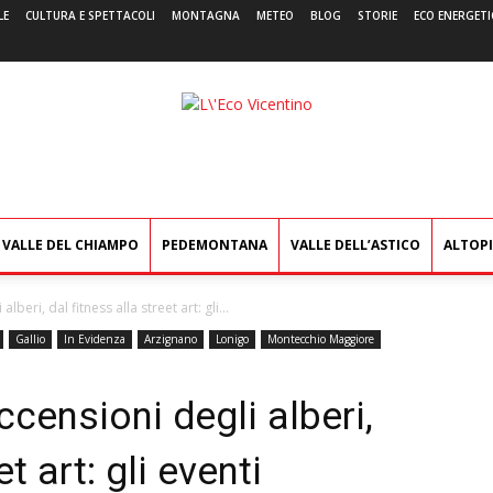
LE
CULTURA E SPETTACOLI
MONTAGNA
METEO
BLOG
STORIE
ECO ENERGETI
L'Eco
Vicentino
VALLE DEL CHIAMPO
PEDEMONTANA
VALLE DELL’ASTICO
ALTOP
lberi, dal fitness alla street art: gli...
Gallio
In Evidenza
Arzignano
Lonigo
Montecchio Maggiore
ccensioni degli alberi,
t art: gli eventi