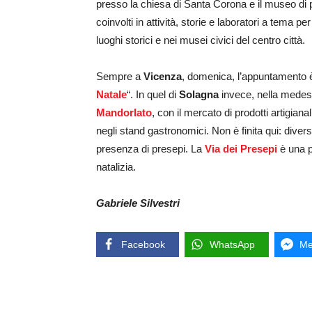
presso la chiesa di Santa Corona e il museo di p
coinvolti in attività, storie e laboratori a tema pe
luoghi storici e nei musei civici del centro città.
Sempre a
Vicenza
, domenica, l’appuntamento è 
Natale
“. In quel di
Solagna
invece, nella medesi
Mandorlato
, con il mercato di prodotti artigian
negli stand gastronomici. Non è finita qui: divers
presenza di presepi. La
Via dei Presepi
è una p
natalizia.
Gabriele Silvestri
Facebook
WhatsApp
Me