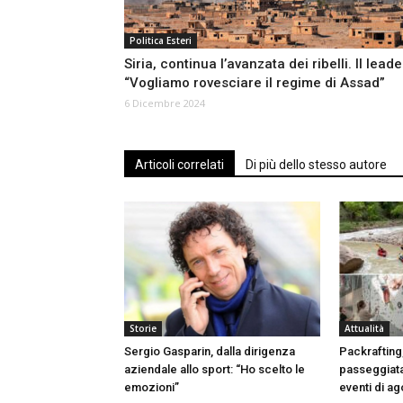
Politica Esteri
Siria, continua l’avanzata dei ribelli. Il leade
“Vogliamo rovesciare il regime di Assad”
6 Dicembre 2024
Articoli correlati
Di più dello stesso autore
Storie
Attualità
Sergio Gasparin, dalla dirigenza
Packrafting
aziendale allo sport: “Ho scelto le
passeggiata
emozioni”
eventi di a