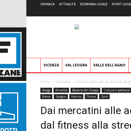
CRONACA
ATTUALITÀ
ECONOMIA LOCALE
SPORT LOCA
VICENZA
VAL LEOGRA
VALLE DELL’AGNO
Home
Attualità
Dai mercatini alle accensioni degli a
Asiago
Attualità
Bassano del Grappa
Cultura e spettacoli
Roana
Solagna
Vicenza
Thiene
Zanè
Dai mercatini alle a
dal fitness alla stree