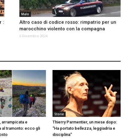
Malo
r :
Altro caso di codice rosso: rimpatrio per un
marocchino violento con la compagna
6 Dicembre 2024
Storie
, arrampicata e
Thierry Parmentier, un mese dopo:
 al tramonto: ecco gli
“Ha portato bellezza, leggiadria e
gosto
disciplina”