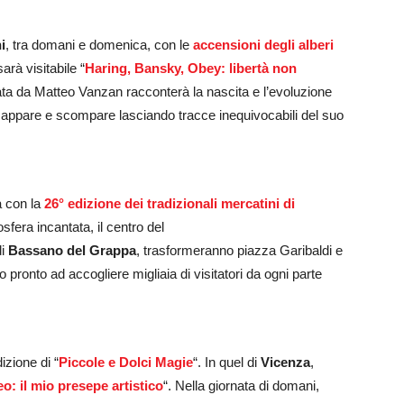
i
, tra domani e domenica, con le
accensioni degli alberi
arà visitabile “
Haring, Bansky, Obey: libertà non
rata da Matteo Vanzan racconterà la nascita e l’evoluzione
he appare e scompare lasciando tracce inequivocabili del suo
a con la
26° edizione dei tradizionali mercatini di
fera incantata, il centro del
di
Bassano del Grappa
, trasformeranno piazza Garibaldi e
o pronto ad accogliere migliaia di visitatori da ogni parte
izione di “
Piccole e Dolci Magie
“. In quel di
Vicenza
,
o: il mio presepe artistico
“. Nella giornata di domani,