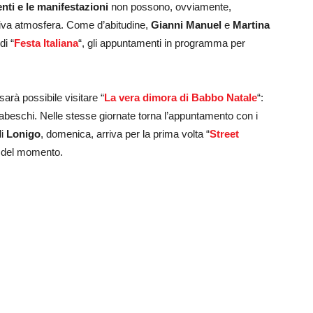
nti e le manifestazioni
non possono, ovviamente,
tiva atmosfera. Come d’abitudine,
Gianni Manuel
e
Martina
di “
Festa Italiana
“, gli appuntamenti in programma per
arà possibile visitare “
La vera dimora di Babbo Natale
“:
iabeschi. Nelle stesse giornate torna l’appuntamento con i
di
Lonigo
, domenica, arriva per la prima volta “
Street
dy del momento.