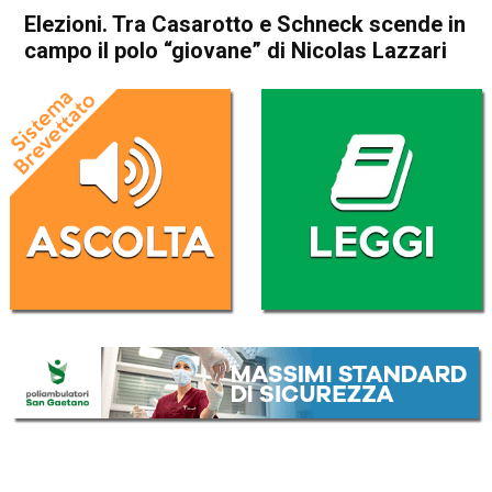
Elezioni. Tra Casarotto e Schneck scende in
campo il polo “giovane” di Nicolas Lazzari
Home
Attualità
Attualità
In Evidenza
Thiene
Elezioni. Tra Casarotto e
Schneck scende in campo il
polo “giovane” di Nicolas
Lazzari
Da
Federico Pozzer
15 Marzo 2017
(aggiornato il
15 Marzo 2017 18:00
)