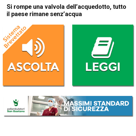
Si rompe una valvola dell’acquedotto, tutto
il paese rimane senz’acqua
Home
Thiene
Lugo di Vicenza
Cronaca
In Evidenza
Thiene
Lugo di Vicenza
Si rompe una valvola
dell’acquedotto, tutto il paese
rimane senz’acqua
Da
Redazione
15 Marzo 2017
(aggiornato il
20 Settembre 2017 17:42
)
ASCOLTA L'AUDIO