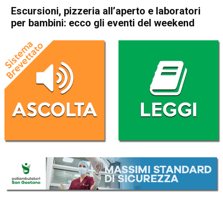
Escursioni, pizzeria all’aperto e laboratori
per bambini: ecco gli eventi del weekend
Home
Attualità
Attualità
Thiene
Breganze
Carrè
Asiago
Gallio
In Evidenza
Schio
Malo
Posina
Roana
Bassano del Grappa
Solagna
Vicenza
Escursioni, pizzeria all’aperto
e laboratori per bambini: ecco
gli eventi del weekend
Da
Redazione
2 Luglio 2026
(aggiornato il
2 Luglio 2026 13:05
)