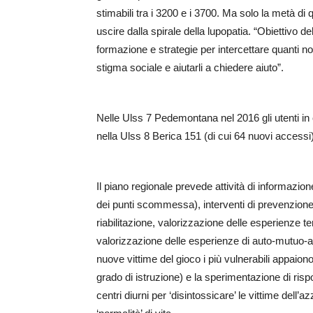
stimabili tra i 3200 e i 3700. Ma solo la metà di q
uscire dalla spirale della lupopatia. “Obiettivo de
formazione e strategie per intercettare quanti n
stigma sociale e aiutarli a chiedere aiuto”.
Nelle Ulss 7 Pedemontana nel 2016 gli utenti in 
nella Ulss 8 Berica 151 (di cui 64 nuovi accessi)
Il piano regionale prevede attività di informazion
dei punti scommessa), interventi di prevenzione 
riabilitazione, valorizzazione delle esperienze terr
valorizzazione delle esperienze di auto-mutuo-aiu
nuove vittime del gioco i più vulnerabili appaion
grado di istruzione) e la sperimentazione di risp
centri diurni per ‘disintossicare’ le vittime del