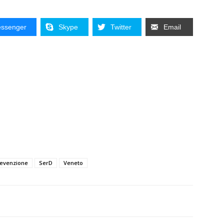
ssenger
Skype
Twitter
Email
evenzione
SerD
Veneto