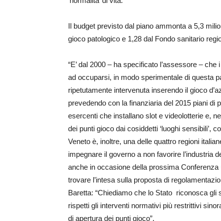
‘normalità’ di vita.
Il budget previsto dal piano ammonta a 5,3 milion
gioco patologico e 1,28 dal Fondo sanitario regi
“E’ dal 2000 – ha specificato l’assessore – che 
ad occuparsi, in modo sperimentale di questa pa
ripetutamente intervenuta inserendo il gioco d’
prevedendo con la finanziaria del 2015 piani di p
esercenti che installano slot e videolotterie e,
dei punti gioco dai cosiddetti ‘luoghi sensibili’, 
Veneto è, inoltre, una delle quattro regioni italia
impegnare il governo a non favorire l’industria 
anche in occasione della prossima Conferenza un
trovare l’intesa sulla proposta di regolamentazi
Baretta: “Chiediamo che lo Stato riconosca gli 
rispetti gli interventi normativi più restrittivi sin
di apertura dei punti gioco”.