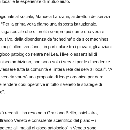
 locali e le esperienze di mutuo aiuto.
gionale al sociale, Manuela Lanzarin, ai direttori dei servizi
e. “Per la prima volta diamo una risposta istituzionale,
a piaga sociale che si profila sempre più come una vera e
lsivo, dalla dipendenza da ‘schedina’ o da slot machines
li ultimi vent’anni, in particolare tra i giovani, gli anziani
oco patologico rientra nei Lea, i livello essenziali di
inisco ambizioso, non sono solo i servizi per le dipendenze
’essere tutta la comunità e l’intera rete dei servizi locali”. “A
ta veneta varerà una proposta di legge organica per dare
 rendere così operative in tutto il Veneto le strategie di
o”.
più recenti – ha reso noto Graziano Bellìo, psichiatra,
lfranco Veneto e consulente scientifico del piano – i
potenziali ‘malati di gioco patologico’ in Veneto sono