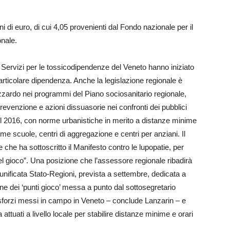
i di euro, di cui 4,05 provenienti dal Fondo nazionale per il
onale.
i Servizi per le tossicodipendenze del Veneto hanno iniziato
rticolare dipendenza. Anche la legislazione regionale è
azzardo nei programmi del Piano sociosanitario regionale,
revenzione e azioni dissuasorie nei confronti dei pubblici
 nel 2016, con norme urbanistiche in merito a distanze minime
come scuole, centri di aggregazione e centri per anziani. Il
ne che ha sottoscritto il Manifesto contro le lupopatie, per
del gioco”. Una posizione che l’assessore regionale ribadirà
ificata Stato-Regioni, prevista a settembre, dedicata a
one dei ‘punti gioco’ messa a punto dal sottosegretario
sforzi messi in campo in Veneto – conclude Lanzarin – e
ora attuati a livello locale per stabilire distanze minime e orari