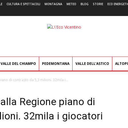
LE
CULTURA E SPETTACOLI
MONTAGNA
METEO
BLOG
STORIE
ECO ENERGETI
L'Eco
Vicentino
VALLE DEL CHIAMPO
PEDEMONTANA
VALLE DELL’ASTICO
ALTOP
ano di contrasto da 5,3 milioni. 32mila i...
alla Regione piano di
ioni. 32mila i giocatori