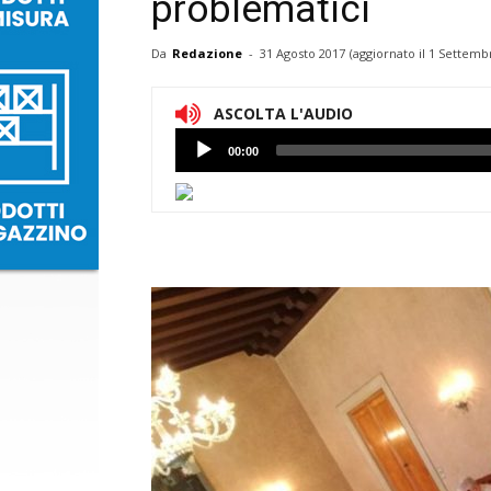
problematici
Da
Redazione
-
31 Agosto 2017
(aggiornato il
1 Settembr
ASCOLTA L'AUDIO
Lettore
00:00
Audio