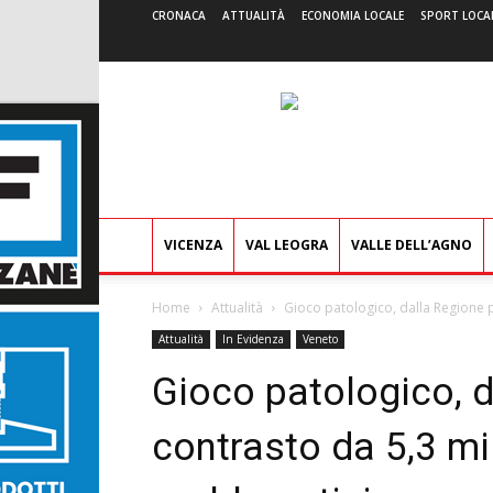
CRONACA
ATTUALITÀ
ECONOMIA LOCALE
SPORT LOCA
VICENZA
VAL LEOGRA
VALLE DELL’AGNO
Home
Attualità
Gioco patologico, dalla Regione pi
Attualità
In Evidenza
Veneto
Gioco patologico, d
contrasto da 5,3 mil