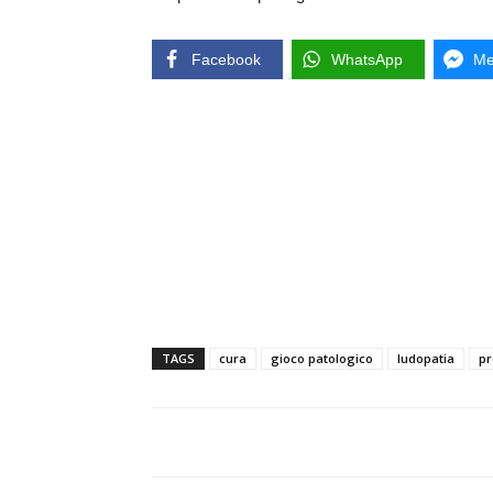
Facebook
WhatsApp
Me
TAGS
cura
gioco patologico
ludopatia
pr