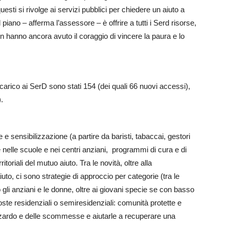
uesti si rivolge ai servizi pubblici per chiedere un aiuto a
l piano – afferma l’assessore – è offrire a tutti i Serd risorse,
on hanno ancora avuto il coraggio di vincere la paura e lo
carico ai SerD sono stati 154 (dei quali 66 nuovi accessi),
.
e e sensibilizzazione (a partire da baristi, tabaccai, gestori
nelle scuole e nei centri anziani, programmi di cura e di
itoriali del mutuo aiuto. Tra le novità, oltre alla
to, ci sono strategie di approccio per categorie (tra le
o gli anziani e le donne, oltre ai giovani specie se con basso
oste residenziali o semiresidenziali: comunità protette e
l’azzardo e delle scommesse e aiutarle a recuperare una