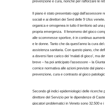
prevenzione e cura, nonché per rafforzare le reti
Il piano è stato presentato oggi dall’assessore re
sociali e ai direttori dei Serd delle 9 Ulss venet
organica e omogenea in tutto il territorio ad un
propria emergenza. Il fenomeno del gioco compu
alle scommesse sportive, è in continuo aumento neg
e le donne. Tanto che da quest’anno la cura del gi
assistenza sanitaria. Con questo piano, che def
a doversi fare carico dei ‘malati di gioco’, ma dev
breve – ha poi anticipato l’assessore – la Giun
cornice normativa alle azioni previste dal piano e
prevenzione, cura e contrasto al gioco patologic
Secondo gli indici epidemiologici delle ricerche 
direttore del Servizio per le dipendenze di Caste
giocatori problematici in Veneto sono 32.500 e i 