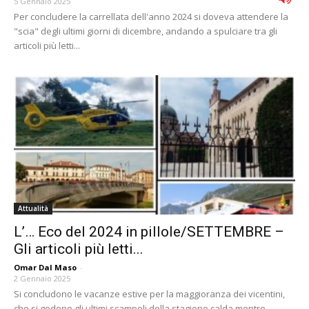
5 Gennaio 2025
Per concludere la carrellata dell'anno 2024 si doveva attendere la
"scia" degli ultimi giorni di dicembre, andando a spulciare tra gli
articoli più letti...
Attualità
L’… Eco del 2024 in pillole/SETTEMBRE –
Gli articoli più letti...
Omar Dal Maso
-
2 Gennaio 2025
Si concludono le vacanze estive per la maggioranza dei vicentini,
che si godono gli ultimi scampoli della stagione calda mentre