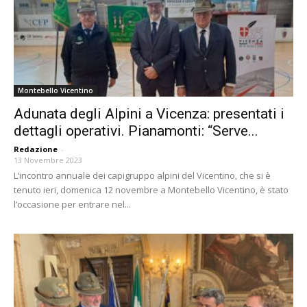
Montebello Vicentino
Adunata degli Alpini a Vicenza: presentati i
dettagli operativi. Pianamonti: “Serve...
Redazione
-
13 Novembre 2023
L’incontro annuale dei capigruppo alpini del Vicentino, che si è
tenuto ieri, domenica 12 novembre a Montebello Vicentino, è stato
l’occasione per entrare nel...