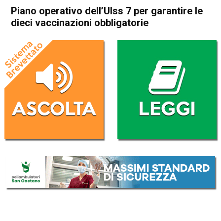
Piano operativo dell’Ulss 7 per garantire le
dieci vaccinazioni obbligatorie
Home
Attualità
Attualità
In Evidenza
Piano operativo dell’Ulss 7
per garantire le dieci
vaccinazioni obbligatorie
Da
Redazione
1 Settembre 2017
(aggiornato il
25 Settembre 2017 21:25
)
ASCOLTA L'AUDIO