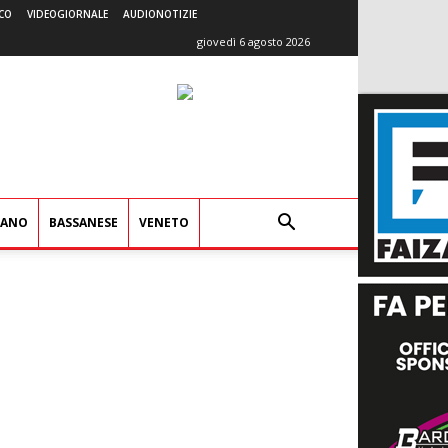
CO
VIDEOGIORNALE
AUDIONOTIZIE
giovedì 6 agosto 2026
IANO
BASSANESE
VENETO