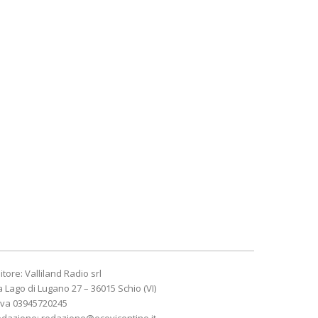
itore: Valliland Radio srl
a Lago di Lugano 27 – 36015 Schio (VI)
Iva 03945720245