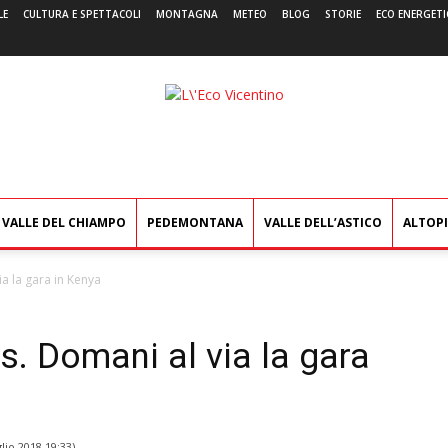
LE
CULTURA E SPETTACOLI
MONTAGNA
METEO
BLOG
STORIE
ECO ENERGETI
L'Eco
Vicentino
VALLE DEL CHIAMPO
PEDEMONTANA
VALLE DELL’ASTICO
ALTOP
a la gara in Kenya
. Domani al via la gara
lio 2018 19:33
)