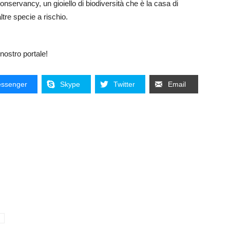
nservancy, un gioiello di biodiversità che è la casa di
ltre specie a rischio.
nostro portale!
ssenger
Skype
Twitter
Email