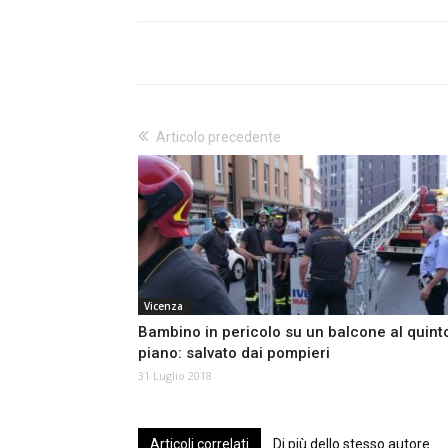
Articolo precedente
Vicenza
Bambino in pericolo su un balcone al quint
piano: salvato dai pompieri
31 Luglio 2018
Articoli correlati
Di più dello stesso autore