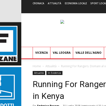
CRONACA
ATTUALITÀ
ECONOMIA LOCALE
SPORT LOCA
VICENZA
VAL LEOGRA
VALLE DELL’AGNO
Home
Attualità
Running For Rangers. Domani al vi
Attualità
In Evidenza
Running For Rangers
in Kenya
Da
Federico Pozzer
-
31 Luglio 2018
(aggiornato il
31 Lug