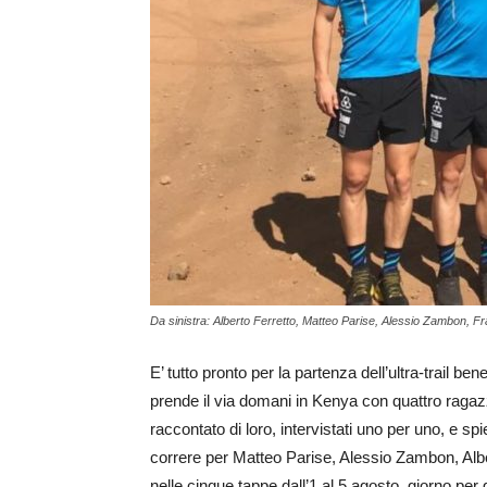
Da sinistra: Alberto Ferretto, Matteo Parise, Alessio Zambon, 
E’ tutto pronto per la partenza dell’ultra-trail bene
prende il via domani in Kenya con quattro ragazzi
raccontato di loro, intervistati uno per uno, e spi
correre per Matteo Parise, Alessio Zambon, Alb
nelle cinque tappe dall’1 al 5 agosto, giorno per 