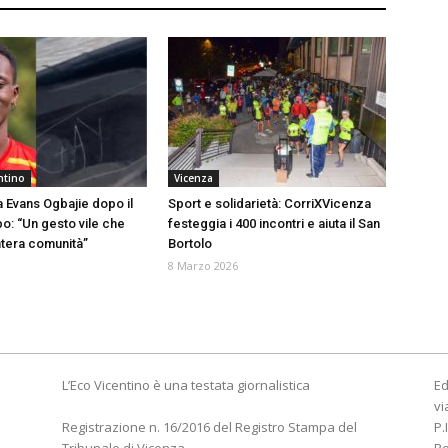
ntino
Vicenza
a Evans Ogbajie dopo il
Sport e solidarietà: CorriXVicenza
o: “Un gesto vile che
festeggia i 400 incontri e aiuta il San
ntera comunità”
Bortolo
8 Marzo 2026
L’Eco Vicentino è una testata giornalistica
Ed
vi
Registrazione n. 16/2016 del Registro Stampa del
P.