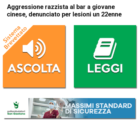
Aggressione razzista al bar a giovane
cinese, denunciato per lesioni un 22enne
Home
Bassano del Grappa
Cassola
Bassano del Grappa
Cassola
Cronaca
In Evidenza
Aggressione razzista al bar a
giovane cinese, denunciato
per lesioni un 22enne
Da
Redazione
27 Febbraio 2020
(aggiornato il
27 Febbraio 2020 12:22
)
ASCOLTA L'AUDIO