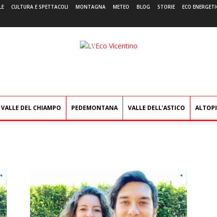
LE
CULTURA E SPETTACOLI
MONTAGNA
METEO
BLOG
STORIE
ECO ENERGETI
L'Eco
Vicentino
VALLE DEL CHIAMPO
PEDEMONTANA
VALLE DELL’ASTICO
ALTOP