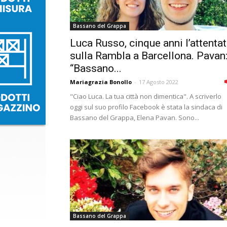
Bassano del Grappa
Luca Russo, cinque anni l’attenta
sulla Rambla a Barcellona. Pavan
“Bassano...
Mariagrazia Bonollo
-
17 Agosto 2022
"Ciao Luca. La tua città non dimentica". A scriverlo
oggi sul suo profilo Facebook è stata la sindaca di
Bassano del Grappa, Elena Pavan. Sono...
Bassano del Grappa