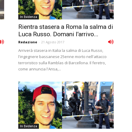
In Evidenza
Rientra stasera a Roma la salma di
Luca Russo. Domani l’arrivo...
Redazione
-
21 Agosto 2017
Arriverà stasera in Italia la salma di Luca Russo,
l'ingegnere bassanese 25enne morto nell'attacco
terroristico sulla Ramblas di Barcellona. Il feretro,
come annuncia l'Ansa,...
In Evidenza