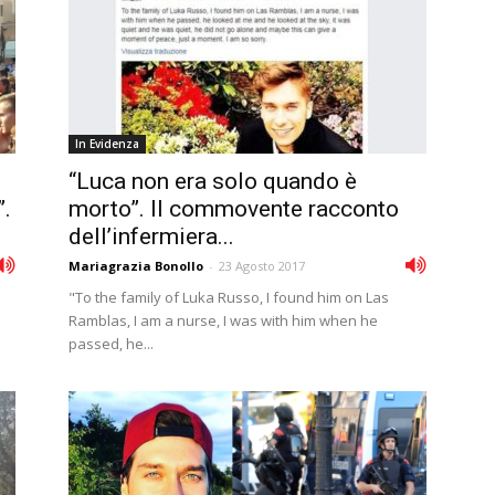
In Evidenza
“Luca non era solo quando è
”.
morto”. Il commovente racconto
dell’infermiera...
Mariagrazia Bonollo
-
23 Agosto 2017
a
"To the family of Luka Russo, I found him on Las
Ramblas, I am a nurse, I was with him when he
passed, he...