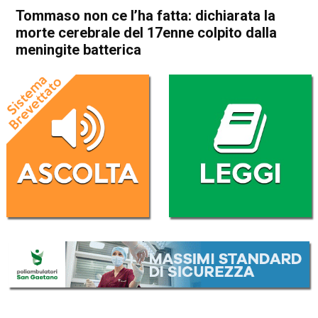
Tommaso non ce l’ha fatta: dichiarata la
morte cerebrale del 17enne colpito dalla
meningite batterica
Home
Bassano del Grappa
Bassano del Grappa
Cronaca
In Evidenza
Tezze sul Brenta
Tommaso non ce l’ha fatta:
dichiarata la morte cerebrale
del 17enne colpito dalla
meningite batterica
Da
Mariagrazia Bonollo
28 Febbraio 2023
(aggiornato il
28 Febbraio 2023 17:20
)