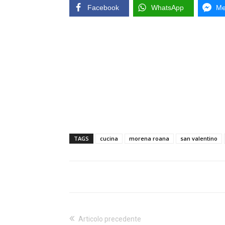
Facebook
WhatsApp
Me
TAGS
cucina
morena roana
san valentino
Articolo precedente