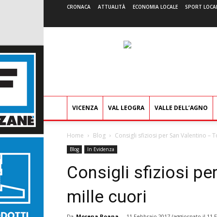
CRONACA
ATTUALITÀ
ECONOMIA LOCALE
SPORT LOCA
VICENZA
VAL LEOGRA
VALLE DELL’AGNO
Home
Blog
Consigli sfiziosi per San Valentino – T
Blog
In Evidenza
Consigli sfiziosi pe
mille cuori
Da
Morena Roana
-
11 Febbraio 2017
(aggiornato il
11 