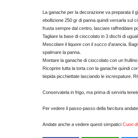
La ganache per la decorazione va preparata il gio
ebollizione 250 gr di panna quindi versarla sul 
frusta sempre dal centro, lasciare raffreddare poi
Tagliare la base di cioccolato in 3 dischi di ug
Mescolare il liquore con il succo d’arancia. Bagna
spalmare la panna.
Montare la ganache di cioccolato con un frullino 
Ricoprire tutta la torta con la ganache quindi c
tiepida picchiettate lasciando le increspature. Rifi
Conservatela in frigo, ma prima di servirla tenet
Per vedere il passo-passo della farcitura andat
Andate anche a vedere questi simpatici
Cuori d