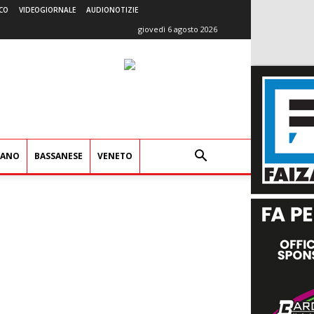
CO
VIDEOGIORNALE
AUDIONOTIZIE
giovedì 6 agosto 2026
IANO
BASSANESE
VENETO