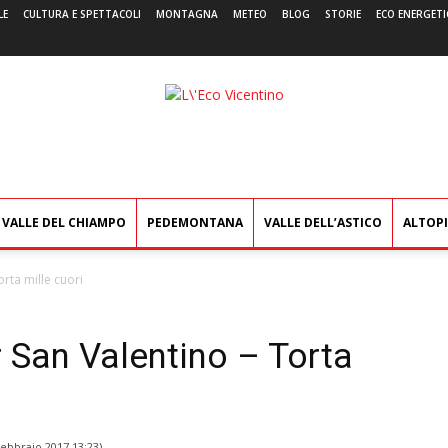
LE
CULTURA E SPETTACOLI
MONTAGNA
METEO
BLOG
STORIE
ECO ENERGETI
L'Eco
Vicentino
VALLE DEL CHIAMPO
PEDEMONTANA
VALLE DELL’ASTICO
ALTOP
orta mille cuori
r San Valentino – Torta
Febbraio 2017 13:23
)