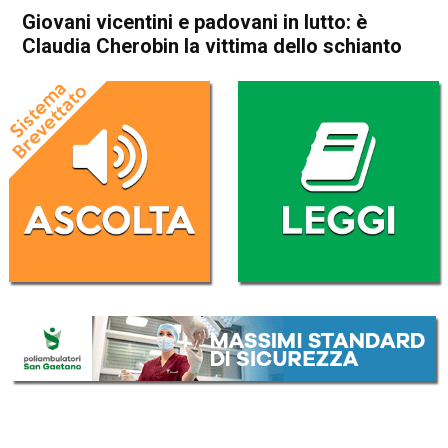
Giovani vicentini e padovani in lutto: è
Claudia Cherobin la vittima dello schianto
Home
Camisano
Camisano
Cronaca
In Evidenza
Giovani vicentini e padovani
in lutto: è Claudia Cherobin la
vittima dello schianto
Da
Omar Dal Maso
3 Maggio 2021
(aggiornato il
3 Maggio 2021 18:24
)
ASCOLTA L'AUDIO